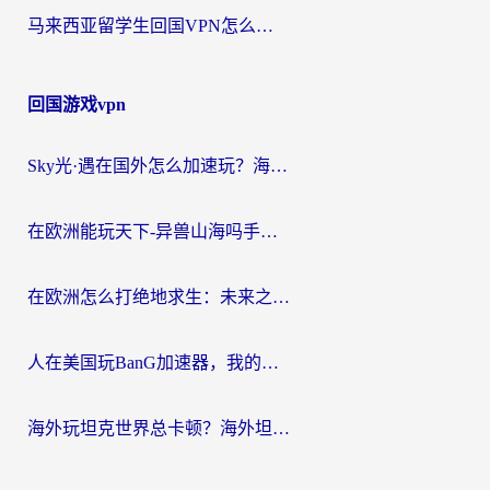
马来西亚留学生回国VPN怎么选？3个避坑点+1款实测好用的加速器推荐
回国游戏vpn
Sky光·遇在国外怎么加速玩？海外党亲测有效的国服游戏加速指南
在欧洲能玩天下-异兽山海吗手游？海外玩家的加速器生存指南
在欧洲怎么打绝地求生：未来之役不卡？留学生亲测的加速器避坑指南
人在美国玩BanG加速器，我的延迟终于绿了
海外玩坦克世界总卡顿？海外坦克世界加速器有哪些？实测好用的选择在这里