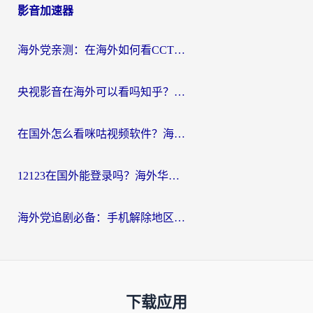
影音加速器
海外党亲测：在海外如何看CCTV？告别“仅限大陆播放”的实用指南
央视影音在海外可以看吗知乎？留学生亲测：3步解决地域限制+追剧自由
在国外怎么看咪咕视频软件？海外党亲测有效的回国加速方案
12123在国外能登录吗？海外华人必看的回国加速实用指南
海外党追剧必备：手机解除地区限制app怎么选？解决央视视频&国内剧地区限制全指南
下载应用