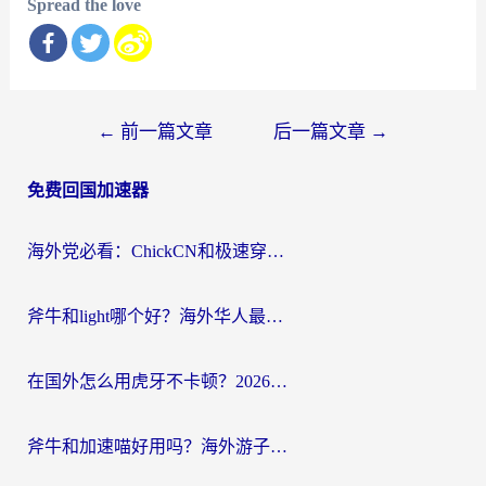
Spread the love
文
←
前一篇文章
后一篇文章
→
章
免费回国加速器
导
航
海外党必看：ChickCN和极速穿梭VPN好用吗？3招教你选对回国加速器无缝刷国内资源
斧牛和light哪个好？海外华人最关心的回国加速器选择难题，一篇讲透
在国外怎么用虎牙不卡顿？2026海外华人亲测有效的回国加速器选择指南
斧牛和加速喵好用吗？海外游子的真实选择困境