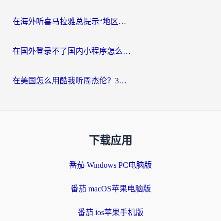
在海外听喜马拉雅总提示“地区限制”？3步轻松解除+听国内音乐全攻略
在国外登录不了国内小程序怎么办？选对回国加速器，轻松解锁国内资源
在美国怎么用酷我听周杰伦？3步搞定海外听歌难题
下载应用
番茄 Windows PC电脑版
番茄 macOS苹果电脑版
番茄 ios苹果手机版