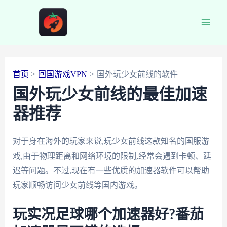
跳
至
Main
内
容
Men
首页
回国游戏VPN
国外玩少女前线的软件
国外玩少女前线的最佳加速
器推荐
对于身在海外的玩家来说,玩少女前线这款知名的国服游
戏,由于物理距离和网络环境的限制,经常会遇到卡顿、延
迟等问题。不过,现在有一些优质的加速器软件可以帮助
玩家顺畅访问少女前线等国内游戏。
玩实况足球哪个加速器好?番茄