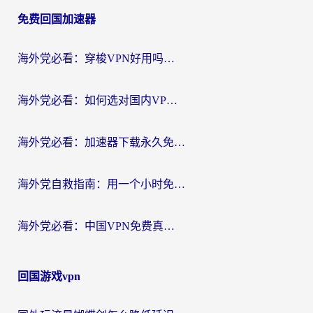
章
免费回国加速器
导
航
海外党必看：穿梭VPN好用吗？和云帆VPN对比哪个回国效果更好？附真实测评+避坑指南
海外党必看：如何选对国内VPN，实现无缝访问国内资源？
海外党必看：加速器下载永久免费版真的存在吗？教你无缝访问国内资源的正确姿势
海外党自救指南：用一个小时免费加速器，轻松打破国内资源访问壁垒？
海外党必看：中国VPN免费真的靠谱吗？手把手教你选对回国加速器
回国游戏vpn