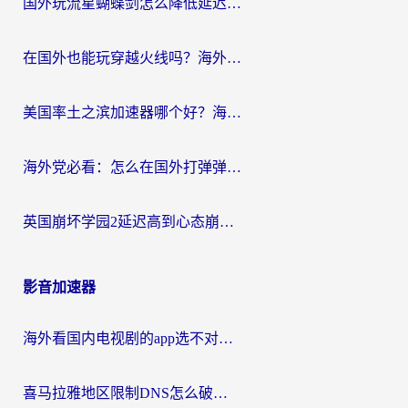
国外玩流星蝴蝶剑怎么降低延迟？海外党必看的加速秘籍（含欧洲鸣潮&彩虹岛优化攻略）
在国外也能玩穿越火线吗？海外玩家国服游戏畅玩终极指南
美国率土之滨加速器哪个好？海外党国服游戏畅玩终极指南（附多游戏解决方案）
海外党必看：怎么在国外打弹弹堂不卡？番茄加速器亲测指南
英国崩坏学园2延迟高到心态崩？海外党国服游戏加速终极指南
影音加速器
海外看国内电视剧的app选不对？这份回国加速器避坑指南帮你流畅追剧
喜马拉雅地区限制DNS怎么破？海外党听国内音乐听书的终极解决方案