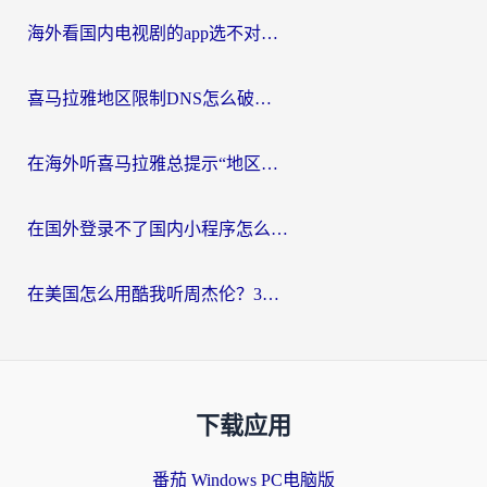
海外看国内电视剧的app选不对？这份回国加速器避坑指南帮你流畅追剧
喜马拉雅地区限制DNS怎么破？海外党听国内音乐听书的终极解决方案
在海外听喜马拉雅总提示“地区限制”？3步轻松解除+听国内音乐全攻略
在国外登录不了国内小程序怎么办？选对回国加速器，轻松解锁国内资源
在美国怎么用酷我听周杰伦？3步搞定海外听歌难题
下载应用
番茄 Windows PC电脑版