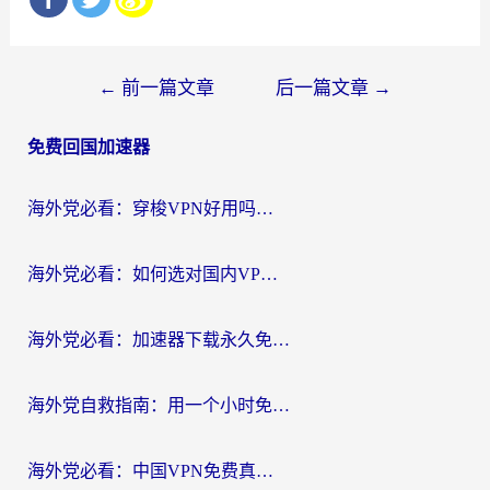
文
←
前一篇文章
后一篇文章
→
章
免费回国加速器
导
航
海外党必看：穿梭VPN好用吗？和云帆VPN对比哪个回国效果更好？附真实测评+避坑指南
海外党必看：如何选对国内VPN，实现无缝访问国内资源？
海外党必看：加速器下载永久免费版真的存在吗？教你无缝访问国内资源的正确姿势
海外党自救指南：用一个小时免费加速器，轻松打破国内资源访问壁垒？
海外党必看：中国VPN免费真的靠谱吗？手把手教你选对回国加速器