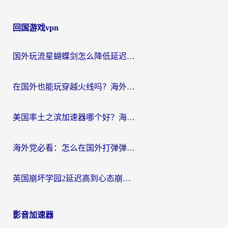
回国游戏vpn
国外玩流星蝴蝶剑怎么降低延迟？海外党必看的加速秘籍（含欧洲鸣潮&彩虹岛优化攻略）
在国外也能玩穿越火线吗？海外玩家国服游戏畅玩终极指南
美国率土之滨加速器哪个好？海外党国服游戏畅玩终极指南（附多游戏解决方案）
海外党必看：怎么在国外打弹弹堂不卡？番茄加速器亲测指南
英国崩坏学园2延迟高到心态崩？海外党国服游戏加速终极指南
影音加速器