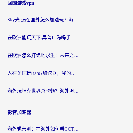
回国游戏vpn
Sky光·遇在国外怎么加速玩？海外党亲测有效的国服游戏加速指南
在欧洲能玩天下-异兽山海吗手游？海外玩家的加速器生存指南
在欧洲怎么打绝地求生：未来之役不卡？留学生亲测的加速器避坑指南
人在美国玩BanG加速器，我的延迟终于绿了
海外玩坦克世界总卡顿？海外坦克世界加速器有哪些？实测好用的选择在这里
影音加速器
海外党亲测：在海外如何看CCTV？告别“仅限大陆播放”的实用指南