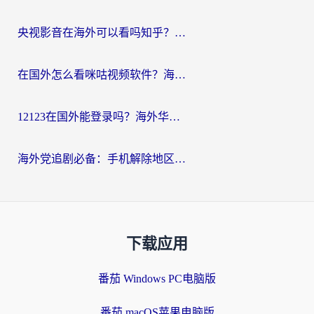
央视影音在海外可以看吗知乎？留学生亲测：3步解决地域限制+追剧自由
在国外怎么看咪咕视频软件？海外党亲测有效的回国加速方案
12123在国外能登录吗？海外华人必看的回国加速实用指南
海外党追剧必备：手机解除地区限制app怎么选？解决央视视频&国内剧地区限制全指南
下载应用
番茄 Windows PC电脑版
番茄 macOS苹果电脑版