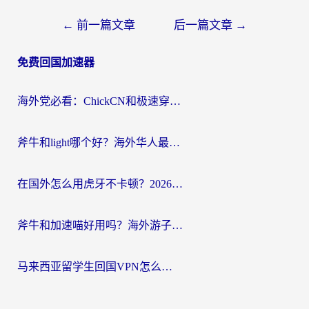
文
←
前一篇文章
后一篇文章
→
章
免费回国加速器
导
航
海外党必看：ChickCN和极速穿梭VPN好用吗？3招教你选对回国加速器无缝刷国内资源
斧牛和light哪个好？海外华人最关心的回国加速器选择难题，一篇讲透
在国外怎么用虎牙不卡顿？2026海外华人亲测有效的回国加速器选择指南
斧牛和加速喵好用吗？海外游子的真实选择困境
马来西亚留学生回国VPN怎么选？3个避坑点+1款实测好用的加速器推荐