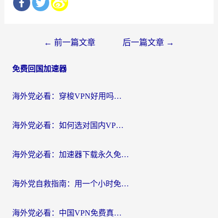
文
←
前一篇文章
后一篇文章
→
章
免费回国加速器
导
航
海外党必看：穿梭VPN好用吗？和云帆VPN对比哪个回国效果更好？附真实测评+避坑指南
海外党必看：如何选对国内VPN，实现无缝访问国内资源？
海外党必看：加速器下载永久免费版真的存在吗？教你无缝访问国内资源的正确姿势
海外党自救指南：用一个小时免费加速器，轻松打破国内资源访问壁垒？
海外党必看：中国VPN免费真的靠谱吗？手把手教你选对回国加速器