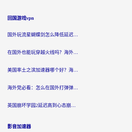
回国游戏vpn
国外玩流星蝴蝶剑怎么降低延迟？海外党必看的加速秘籍（含欧洲鸣潮&彩虹岛优化攻略）
在国外也能玩穿越火线吗？海外玩家国服游戏畅玩终极指南
美国率土之滨加速器哪个好？海外党国服游戏畅玩终极指南（附多游戏解决方案）
海外党必看：怎么在国外打弹弹堂不卡？番茄加速器亲测指南
英国崩坏学园2延迟高到心态崩？海外党国服游戏加速终极指南
影音加速器