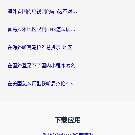
海外看国内电视剧的app选不对？这份回国加速器避坑指南帮你流畅追剧
喜马拉雅地区限制DNS怎么破？海外党听国内音乐听书的终极解决方案
在海外听喜马拉雅总提示“地区限制”？3步轻松解除+听国内音乐全攻略
在国外登录不了国内小程序怎么办？选对回国加速器，轻松解锁国内资源
在美国怎么用酷我听周杰伦？3步搞定海外听歌难题
下载应用