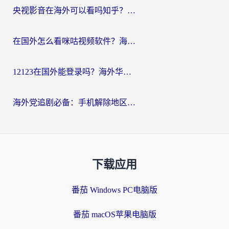
央视影音在海外可以看吗知乎？留学生亲测：3步解决地域限制+追剧自由
在国外怎么看咪咕视频软件？海外党亲测有效的回国加速方案
12123在国外能登录吗？海外华人必看的回国加速实用指南
海外党追剧必备：手机解除地区限制app怎么选？解决央视视频&国内剧地区限制全指南
下载应用
番茄 Windows PC电脑版
番茄 macOS苹果电脑版