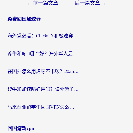
文
←
前一篇文章
后一篇文章
→
章
免费回国加速器
导
航
海外党必看：ChickCN和极速穿梭VPN好用吗？3招教你选对回国加速器无缝刷国内资源
斧牛和light哪个好？海外华人最关心的回国加速器选择难题，一篇讲透
在国外怎么用虎牙不卡顿？2026海外华人亲测有效的回国加速器选择指南
斧牛和加速喵好用吗？海外游子的真实选择困境
马来西亚留学生回国VPN怎么选？3个避坑点+1款实测好用的加速器推荐
回国游戏vpn