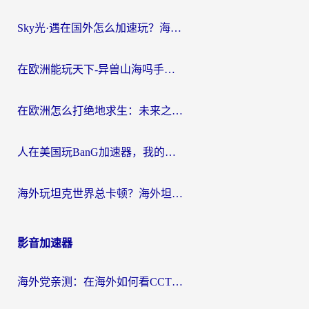
Sky光·遇在国外怎么加速玩？海外党亲测有效的国服游戏加速指南
在欧洲能玩天下-异兽山海吗手游？海外玩家的加速器生存指南
在欧洲怎么打绝地求生：未来之役不卡？留学生亲测的加速器避坑指南
人在美国玩BanG加速器，我的延迟终于绿了
海外玩坦克世界总卡顿？海外坦克世界加速器有哪些？实测好用的选择在这里
影音加速器
海外党亲测：在海外如何看CCTV？告别“仅限大陆播放”的实用指南