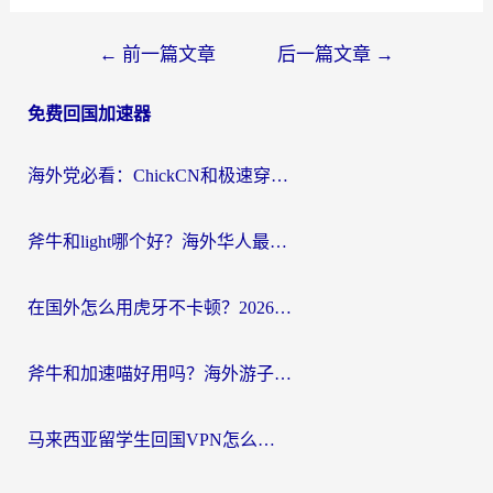
文
←
前一篇文章
后一篇文章
→
章
免费回国加速器
导
航
海外党必看：ChickCN和极速穿梭VPN好用吗？3招教你选对回国加速器无缝刷国内资源
斧牛和light哪个好？海外华人最关心的回国加速器选择难题，一篇讲透
在国外怎么用虎牙不卡顿？2026海外华人亲测有效的回国加速器选择指南
斧牛和加速喵好用吗？海外游子的真实选择困境
马来西亚留学生回国VPN怎么选？3个避坑点+1款实测好用的加速器推荐