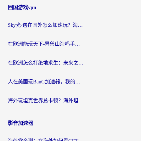
回国游戏vpn
Sky光·遇在国外怎么加速玩？海外党亲测有效的国服游戏加速指南
在欧洲能玩天下-异兽山海吗手游？海外玩家的加速器生存指南
在欧洲怎么打绝地求生：未来之役不卡？留学生亲测的加速器避坑指南
人在美国玩BanG加速器，我的延迟终于绿了
海外玩坦克世界总卡顿？海外坦克世界加速器有哪些？实测好用的选择在这里
影音加速器
海外党亲测：在海外如何看CCTV？告别“仅限大陆播放”的实用指南