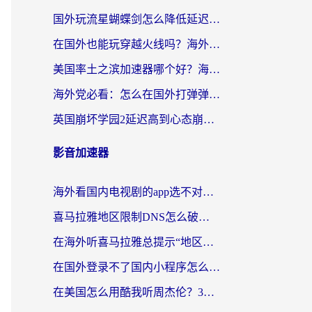
国外玩流星蝴蝶剑怎么降低延迟？海外党必看的加速秘籍（含欧洲鸣潮&彩虹岛优化攻略）
在国外也能玩穿越火线吗？海外玩家国服游戏畅玩终极指南
美国率土之滨加速器哪个好？海外党国服游戏畅玩终极指南（附多游戏解决方案）
海外党必看：怎么在国外打弹弹堂不卡？番茄加速器亲测指南
英国崩坏学园2延迟高到心态崩？海外党国服游戏加速终极指南
影音加速器
海外看国内电视剧的app选不对？这份回国加速器避坑指南帮你流畅追剧
喜马拉雅地区限制DNS怎么破？海外党听国内音乐听书的终极解决方案
在海外听喜马拉雅总提示“地区限制”？3步轻松解除+听国内音乐全攻略
在国外登录不了国内小程序怎么办？选对回国加速器，轻松解锁国内资源
在美国怎么用酷我听周杰伦？3步搞定海外听歌难题