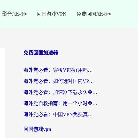
影音加速器
回国游戏VPN
免费回国加速器
免费回国加速器
海外党必看：穿梭VPN好用吗？和云帆VPN对比哪个回国效果更好？附真实测评+避坑指南
海外党必看：如何选对国内VPN，实现无缝访问国内资源？
海外党必看：加速器下载永久免费版真的存在吗？教你无缝访问国内资源的正确姿势
海外党自救指南：用一个小时免费加速器，轻松打破国内资源访问壁垒？
海外党必看：中国VPN免费真的靠谱吗？手把手教你选对回国加速器
回国游戏vpn