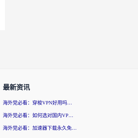
最新资讯
海外党必看：穿梭VPN好用吗？和云帆VPN对比哪个回国效果更好？附真实测评+避坑指南
海外党必看：如何选对国内VPN，实现无缝访问国内资源？
海外党必看：加速器下载永久免费版真的存在吗？教你无缝访问国内资源的正确姿势