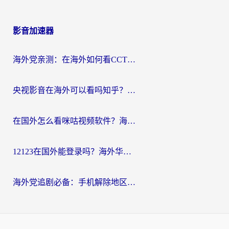
影音加速器
海外党亲测：在海外如何看CCTV？告别“仅限大陆播放”的实用指南
央视影音在海外可以看吗知乎？留学生亲测：3步解决地域限制+追剧自由
在国外怎么看咪咕视频软件？海外党亲测有效的回国加速方案
12123在国外能登录吗？海外华人必看的回国加速实用指南
海外党追剧必备：手机解除地区限制app怎么选？解决央视视频&国内剧地区限制全指南