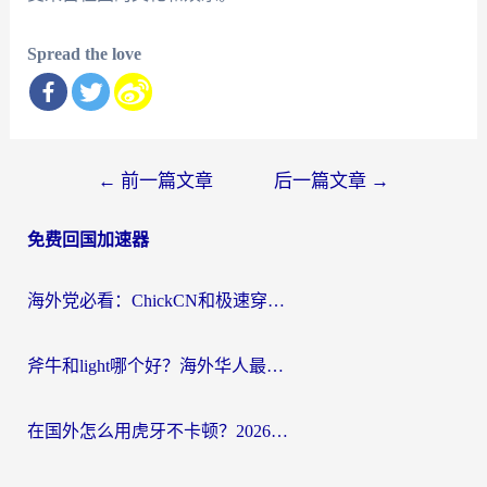
Spread the love
文
←
前一篇文章
后一篇文章
→
章
免费回国加速器
导
航
海外党必看：ChickCN和极速穿梭VPN好用吗？3招教你选对回国加速器无缝刷国内资源
斧牛和light哪个好？海外华人最关心的回国加速器选择难题，一篇讲透
在国外怎么用虎牙不卡顿？2026海外华人亲测有效的回国加速器选择指南