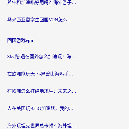
斧牛和加速喵好用吗？海外游子的真实选择困境
马来西亚留学生回国VPN怎么选？3个避坑点+1款实测好用的加速器推荐
回国游戏vpn
Sky光·遇在国外怎么加速玩？海外党亲测有效的国服游戏加速指南
在欧洲能玩天下-异兽山海吗手游？海外玩家的加速器生存指南
在欧洲怎么打绝地求生：未来之役不卡？留学生亲测的加速器避坑指南
人在美国玩BanG加速器，我的延迟终于绿了
海外玩坦克世界总卡顿？海外坦克世界加速器有哪些？实测好用的选择在这里