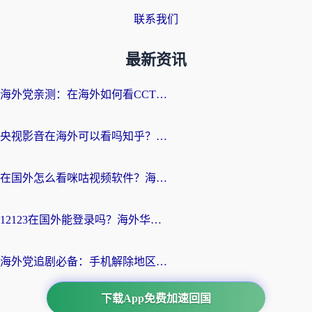
联系我们
最新资讯
海外党亲测：在海外如何看CCTV？告别“仅限大陆播放”的实用指南
央视影音在海外可以看吗知乎？留学生亲测：3步解决地域限制+追剧自由
在国外怎么看咪咕视频软件？海外党亲测有效的回国加速方案
12123在国外能登录吗？海外华人必看的回国加速实用指南
海外党追剧必备：手机解除地区限制app怎么选？解决央视视频&国内剧地区限制全指南
下载App免费加速回国