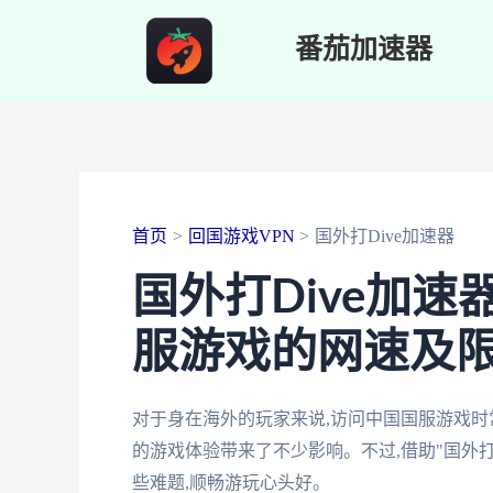
跳
番茄加速器
至
内
容
首页
回国游戏VPN
国外打Dive加速器
国外打Dive加速
服游戏的网速及
对于身在海外的玩家来说,访问中国国服游戏
的游戏体验带来了不少影响。不过,借助"国外打
些难题,顺畅游玩心头好。