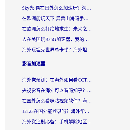
Sky光·遇在国外怎么加速玩？海外党亲测有效的国服游戏加速指南
在欧洲能玩天下-异兽山海吗手游？海外玩家的加速器生存指南
在欧洲怎么打绝地求生：未来之役不卡？留学生亲测的加速器避坑指南
人在美国玩BanG加速器，我的延迟终于绿了
海外玩坦克世界总卡顿？海外坦克世界加速器有哪些？实测好用的选择在这里
影音加速器
海外党亲测：在海外如何看CCTV？告别“仅限大陆播放”的实用指南
央视影音在海外可以看吗知乎？留学生亲测：3步解决地域限制+追剧自由
在国外怎么看咪咕视频软件？海外党亲测有效的回国加速方案
12123在国外能登录吗？海外华人必看的回国加速实用指南
海外党追剧必备：手机解除地区限制app怎么选？解决央视视频&国内剧地区限制全指南