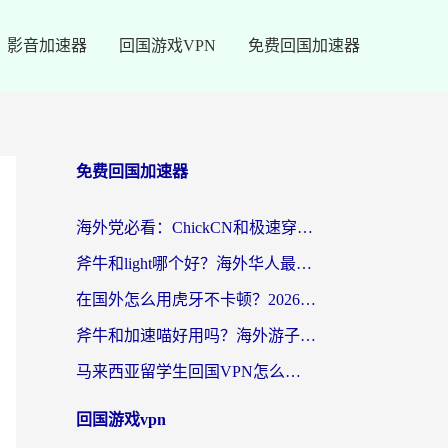
影音加速器
回国游戏VPN
免费回国加速器
免费回国加速器
海外党必看：ChickCN和极速穿梭VPN好用吗？3招教你选对回国加速器无缝刷国内资源
斧牛和light哪个好？海外华人最关心的回国加速器选择难题，一篇讲透
在国外怎么用虎牙不卡顿？2026海外华人亲测有效的回国加速器选择指南
斧牛和加速喵好用吗？海外游子的真实选择困境
马来西亚留学生回国VPN怎么选？3个避坑点+1款实测好用的加速器推荐
回国游戏vpn