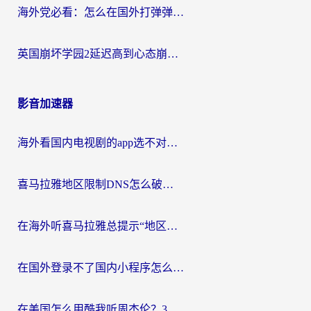
海外党必看：怎么在国外打弹弹堂不卡？番茄加速器亲测指南
英国崩坏学园2延迟高到心态崩？海外党国服游戏加速终极指南
影音加速器
海外看国内电视剧的app选不对？这份回国加速器避坑指南帮你流畅追剧
喜马拉雅地区限制DNS怎么破？海外党听国内音乐听书的终极解决方案
在海外听喜马拉雅总提示“地区限制”？3步轻松解除+听国内音乐全攻略
在国外登录不了国内小程序怎么办？选对回国加速器，轻松解锁国内资源
在美国怎么用酷我听周杰伦？3步搞定海外听歌难题