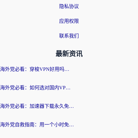
隐私协议
应用权限
联系我们
最新资讯
海外党必看：穿梭VPN好用吗？和云帆VPN对比哪个回国效果更好？附真实测评+避坑指南
海外党必看：如何选对国内VPN，实现无缝访问国内资源？
海外党必看：加速器下载永久免费版真的存在吗？教你无缝访问国内资源的正确姿势
海外党自救指南：用一个小时免费加速器，轻松打破国内资源访问壁垒？