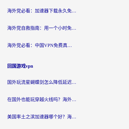
海外党必看：加速器下载永久免费版真的存在吗？教你无缝访问国内资源的正确姿势
海外党自救指南：用一个小时免费加速器，轻松打破国内资源访问壁垒？
海外党必看：中国VPN免费真的靠谱吗？手把手教你选对回国加速器
回国游戏vpn
国外玩流星蝴蝶剑怎么降低延迟？海外党必看的加速秘籍（含欧洲鸣潮&彩虹岛优化攻略）
在国外也能玩穿越火线吗？海外玩家国服游戏畅玩终极指南
美国率土之滨加速器哪个好？海外党国服游戏畅玩终极指南（附多游戏解决方案）