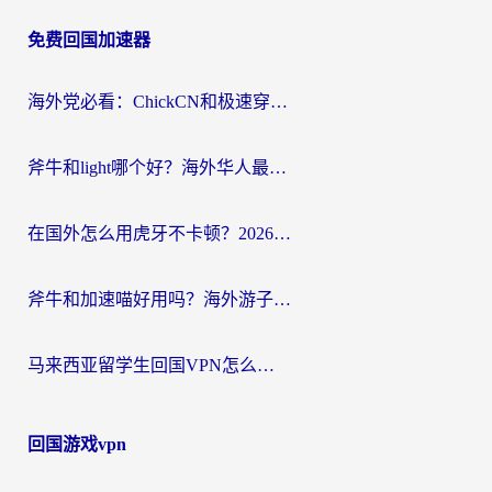
章
免费回国加速器
导
航
海外党必看：ChickCN和极速穿梭VPN好用吗？3招教你选对回国加速器无缝刷国内资源
斧牛和light哪个好？海外华人最关心的回国加速器选择难题，一篇讲透
在国外怎么用虎牙不卡顿？2026海外华人亲测有效的回国加速器选择指南
斧牛和加速喵好用吗？海外游子的真实选择困境
马来西亚留学生回国VPN怎么选？3个避坑点+1款实测好用的加速器推荐
回国游戏vpn