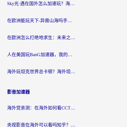
Sky光·遇在国外怎么加速玩？海外党亲测有效的国服游戏加速指南
在欧洲能玩天下-异兽山海吗手游？海外玩家的加速器生存指南
在欧洲怎么打绝地求生：未来之役不卡？留学生亲测的加速器避坑指南
人在美国玩BanG加速器，我的延迟终于绿了
海外玩坦克世界总卡顿？海外坦克世界加速器有哪些？实测好用的选择在这里
影音加速器
海外党亲测：在海外如何看CCTV？告别“仅限大陆播放”的实用指南
央视影音在海外可以看吗知乎？留学生亲测：3步解决地域限制+追剧自由