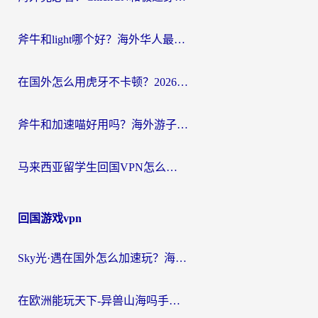
斧牛和light哪个好？海外华人最关心的回国加速器选择难题，一篇讲透
在国外怎么用虎牙不卡顿？2026海外华人亲测有效的回国加速器选择指南
斧牛和加速喵好用吗？海外游子的真实选择困境
马来西亚留学生回国VPN怎么选？3个避坑点+1款实测好用的加速器推荐
回国游戏vpn
Sky光·遇在国外怎么加速玩？海外党亲测有效的国服游戏加速指南
在欧洲能玩天下-异兽山海吗手游？海外玩家的加速器生存指南