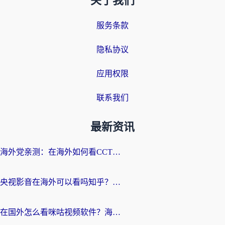
关于我们
服务条款
隐私协议
应用权限
联系我们
最新资讯
海外党亲测：在海外如何看CCTV？告别“仅限大陆播放”的实用指南
央视影音在海外可以看吗知乎？留学生亲测：3步解决地域限制+追剧自由
在国外怎么看咪咕视频软件？海外党亲测有效的回国加速方案