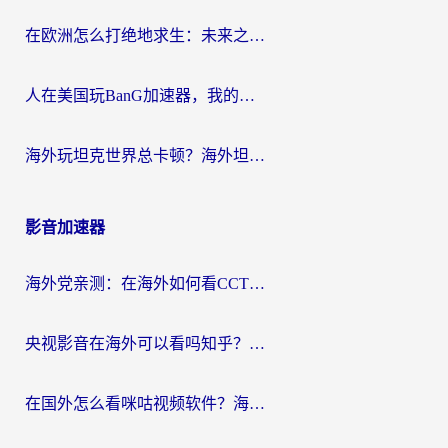
在欧洲怎么打绝地求生：未来之役不卡？留学生亲测的加速器避坑指南
人在美国玩BanG加速器，我的延迟终于绿了
海外玩坦克世界总卡顿？海外坦克世界加速器有哪些？实测好用的选择在这里
影音加速器
海外党亲测：在海外如何看CCTV？告别“仅限大陆播放”的实用指南
央视影音在海外可以看吗知乎？留学生亲测：3步解决地域限制+追剧自由
在国外怎么看咪咕视频软件？海外党亲测有效的回国加速方案