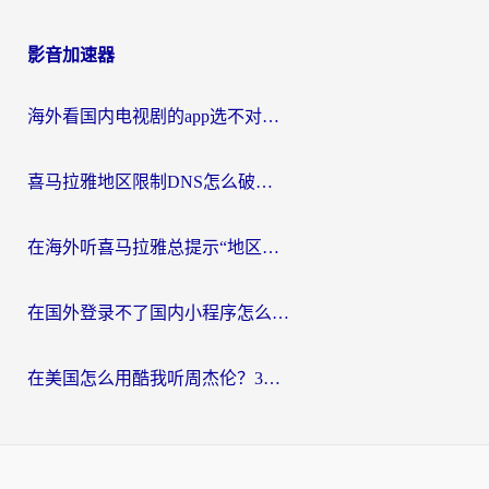
影音加速器
海外看国内电视剧的app选不对？这份回国加速器避坑指南帮你流畅追剧
喜马拉雅地区限制DNS怎么破？海外党听国内音乐听书的终极解决方案
在海外听喜马拉雅总提示“地区限制”？3步轻松解除+听国内音乐全攻略
在国外登录不了国内小程序怎么办？选对回国加速器，轻松解锁国内资源
在美国怎么用酷我听周杰伦？3步搞定海外听歌难题