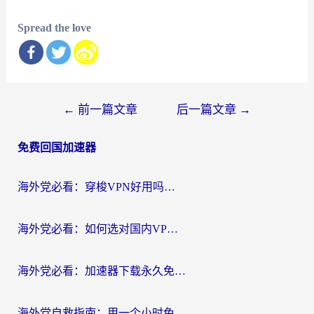
Spread the love
文
←
前一篇文章
后一篇文章
→
章
免费回国加速器
导
航
海外党必看：穿梭VPN好用吗？和云帆VPN对比哪个回国效果更好？附真实测评+避坑指南
海外党必看：如何选对国内VPN，实现无缝访问国内资源？
海外党必看：加速器下载永久免费版真的存在吗？教你无缝访问国内资源的正确姿势
海外党自救指南：用一个小时免费加速器，轻松打破国内资源访问壁垒？