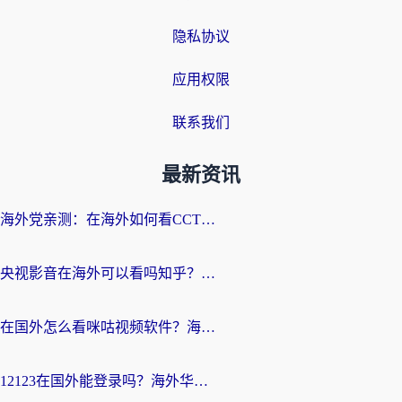
隐私协议
应用权限
联系我们
最新资讯
海外党亲测：在海外如何看CCTV？告别“仅限大陆播放”的实用指南
央视影音在海外可以看吗知乎？留学生亲测：3步解决地域限制+追剧自由
在国外怎么看咪咕视频软件？海外党亲测有效的回国加速方案
12123在国外能登录吗？海外华人必看的回国加速实用指南