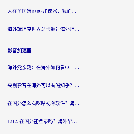
人在美国玩BanG加速器，我的延迟终于绿了
海外玩坦克世界总卡顿？海外坦克世界加速器有哪些？实测好用的选择在这里
影音加速器
海外党亲测：在海外如何看CCTV？告别“仅限大陆播放”的实用指南
央视影音在海外可以看吗知乎？留学生亲测：3步解决地域限制+追剧自由
在国外怎么看咪咕视频软件？海外党亲测有效的回国加速方案
12123在国外能登录吗？海外华人必看的回国加速实用指南