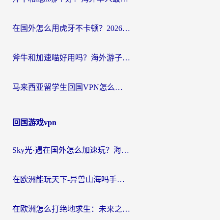
在国外怎么用虎牙不卡顿？2026海外华人亲测有效的回国加速器选择指南
斧牛和加速喵好用吗？海外游子的真实选择困境
马来西亚留学生回国VPN怎么选？3个避坑点+1款实测好用的加速器推荐
回国游戏vpn
Sky光·遇在国外怎么加速玩？海外党亲测有效的国服游戏加速指南
在欧洲能玩天下-异兽山海吗手游？海外玩家的加速器生存指南
在欧洲怎么打绝地求生：未来之役不卡？留学生亲测的加速器避坑指南