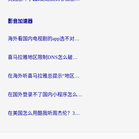
影音加速器
海外看国内电视剧的app选不对？这份回国加速器避坑指南帮你流畅追剧
喜马拉雅地区限制DNS怎么破？海外党听国内音乐听书的终极解决方案
在海外听喜马拉雅总提示“地区限制”？3步轻松解除+听国内音乐全攻略
在国外登录不了国内小程序怎么办？选对回国加速器，轻松解锁国内资源
在美国怎么用酷我听周杰伦？3步搞定海外听歌难题