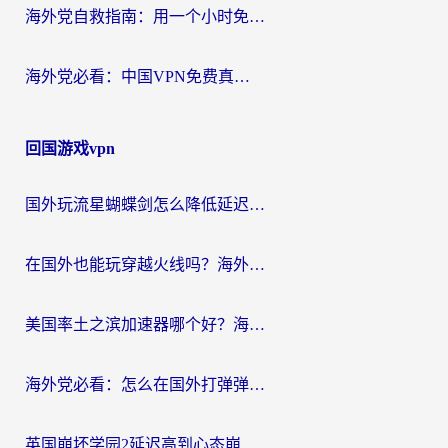
海外党自救指南：用一个小时免费加速器，轻松打破国内资源访问壁垒？
海外党必看：中国VPN免费真的靠谱吗？手把手教你选对回国加速器
回国游戏vpn
国外玩流星蝴蝶剑怎么降低延迟？海外党必看的加速秘籍（含欧洲鸣潮&彩虹岛优化攻略）
在国外也能玩穿越火线吗？海外玩家国服游戏畅玩终极指南
美国率土之滨加速器哪个好？海外党国服游戏畅玩终极指南（附多游戏解决方案）
海外党必看：怎么在国外打弹弹堂不卡？番茄加速器亲测指南
英国崩坏学园2延迟高到心态崩？海外党国服游戏加速终极指南