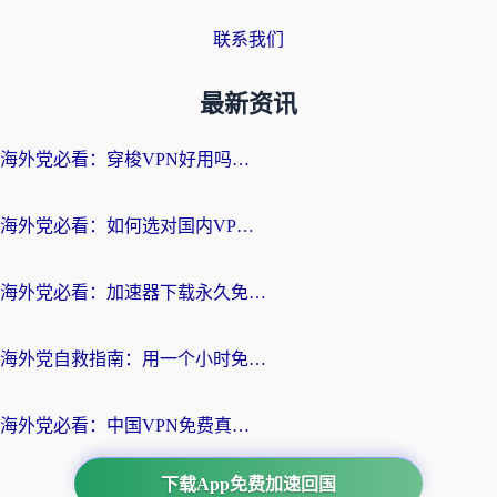
联系我们
最新资讯
海外党必看：穿梭VPN好用吗？和云帆VPN对比哪个回国效果更好？附真实测评+避坑指南
海外党必看：如何选对国内VPN，实现无缝访问国内资源？
海外党必看：加速器下载永久免费版真的存在吗？教你无缝访问国内资源的正确姿势
海外党自救指南：用一个小时免费加速器，轻松打破国内资源访问壁垒？
海外党必看：中国VPN免费真的靠谱吗？手把手教你选对回国加速器
下载App免费加速回国