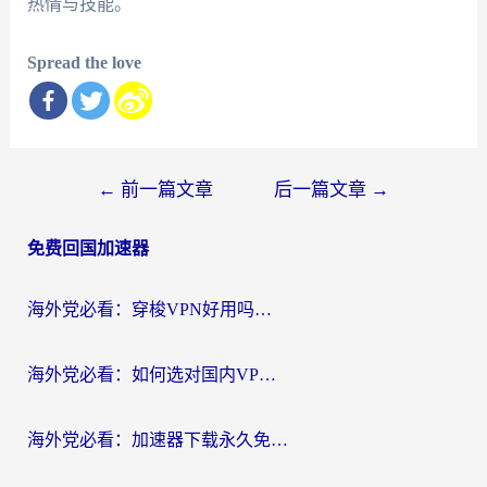
热情与技能。
Spread the love
文
←
前一篇文章
后一篇文章
→
章
免费回国加速器
导
航
海外党必看：穿梭VPN好用吗？和云帆VPN对比哪个回国效果更好？附真实测评+避坑指南
海外党必看：如何选对国内VPN，实现无缝访问国内资源？
海外党必看：加速器下载永久免费版真的存在吗？教你无缝访问国内资源的正确姿势