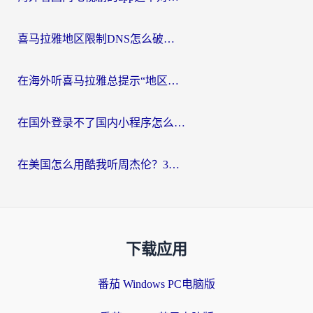
喜马拉雅地区限制DNS怎么破？海外党听国内音乐听书的终极解决方案
在海外听喜马拉雅总提示“地区限制”？3步轻松解除+听国内音乐全攻略
在国外登录不了国内小程序怎么办？选对回国加速器，轻松解锁国内资源
在美国怎么用酷我听周杰伦？3步搞定海外听歌难题
下载应用
番茄 Windows PC电脑版