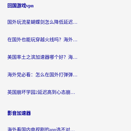
回国游戏vpn
国外玩流星蝴蝶剑怎么降低延迟？海外党必看的加速秘籍（含欧洲鸣潮&彩虹岛优化攻略）
在国外也能玩穿越火线吗？海外玩家国服游戏畅玩终极指南
美国率土之滨加速器哪个好？海外党国服游戏畅玩终极指南（附多游戏解决方案）
海外党必看：怎么在国外打弹弹堂不卡？番茄加速器亲测指南
英国崩坏学园2延迟高到心态崩？海外党国服游戏加速终极指南
影音加速器
海外看国内电视剧的app选不对？这份回国加速器避坑指南帮你流畅追剧