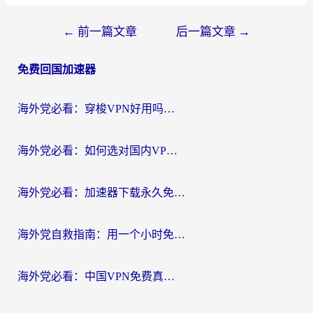
文
←
前一篇文章
后一篇文章
→
章
免费回国加速器
导
航
海外党必看：穿梭VPN好用吗？和云帆VPN对比哪个回国效果更好？附真实测评+避坑指南
海外党必看：如何选对国内VPN，实现无缝访问国内资源？
海外党必看：加速器下载永久免费版真的存在吗？教你无缝访问国内资源的正确姿势
海外党自救指南：用一个小时免费加速器，轻松打破国内资源访问壁垒？
海外党必看：中国VPN免费真的靠谱吗？手把手教你选对回国加速器