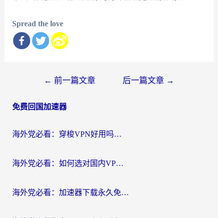
Spread the love
文
←
前一篇文章
后一篇文章
→
章
免费回国加速器
导
航
海外党必看：穿梭VPN好用吗？和云帆VPN对比哪个回国效果更好？附真实测评+避坑指南
海外党必看：如何选对国内VPN，实现无缝访问国内资源？
海外党必看：加速器下载永久免费版真的存在吗？教你无缝访问国内资源的正确姿势