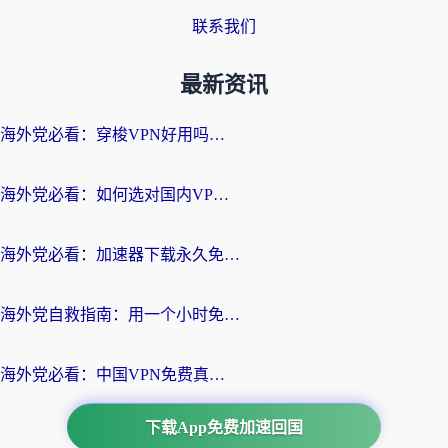
联系我们
最新资讯
海外党必看：穿梭VPN好用吗？和云帆VPN对比哪个回国效果更好？附真实测评+避坑指南
海外党必看：如何选对国内VPN，实现无缝访问国内资源？
海外党必看：加速器下载永久免费版真的存在吗？教你无缝访问国内资源的正确姿势
海外党自救指南：用一个小时免费加速器，轻松打破国内资源访问壁垒？
海外党必看：中国VPN免费真的靠谱吗？手把手教你选对回国加速器
下载App免费加速回国