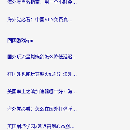
海外党自救指南：用一个小时免费加速器，轻松打破国内资源访问壁垒？
海外党必看：中国VPN免费真的靠谱吗？手把手教你选对回国加速器
回国游戏vpn
国外玩流星蝴蝶剑怎么降低延迟？海外党必看的加速秘籍（含欧洲鸣潮&彩虹岛优化攻略）
在国外也能玩穿越火线吗？海外玩家国服游戏畅玩终极指南
美国率土之滨加速器哪个好？海外党国服游戏畅玩终极指南（附多游戏解决方案）
海外党必看：怎么在国外打弹弹堂不卡？番茄加速器亲测指南
英国崩坏学园2延迟高到心态崩？海外党国服游戏加速终极指南