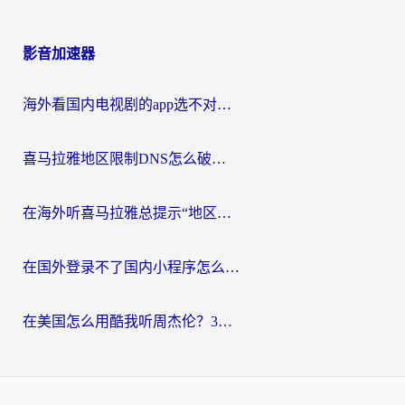
影音加速器
海外看国内电视剧的app选不对？这份回国加速器避坑指南帮你流畅追剧
喜马拉雅地区限制DNS怎么破？海外党听国内音乐听书的终极解决方案
在海外听喜马拉雅总提示“地区限制”？3步轻松解除+听国内音乐全攻略
在国外登录不了国内小程序怎么办？选对回国加速器，轻松解锁国内资源
在美国怎么用酷我听周杰伦？3步搞定海外听歌难题