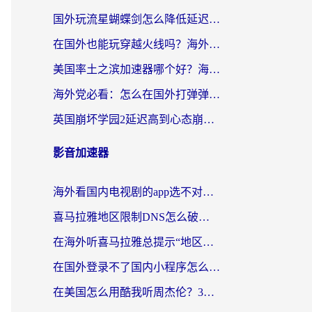
国外玩流星蝴蝶剑怎么降低延迟？海外党必看的加速秘籍（含欧洲鸣潮&彩虹岛优化攻略）
在国外也能玩穿越火线吗？海外玩家国服游戏畅玩终极指南
美国率土之滨加速器哪个好？海外党国服游戏畅玩终极指南（附多游戏解决方案）
海外党必看：怎么在国外打弹弹堂不卡？番茄加速器亲测指南
英国崩坏学园2延迟高到心态崩？海外党国服游戏加速终极指南
影音加速器
海外看国内电视剧的app选不对？这份回国加速器避坑指南帮你流畅追剧
喜马拉雅地区限制DNS怎么破？海外党听国内音乐听书的终极解决方案
在海外听喜马拉雅总提示“地区限制”？3步轻松解除+听国内音乐全攻略
在国外登录不了国内小程序怎么办？选对回国加速器，轻松解锁国内资源
在美国怎么用酷我听周杰伦？3步搞定海外听歌难题