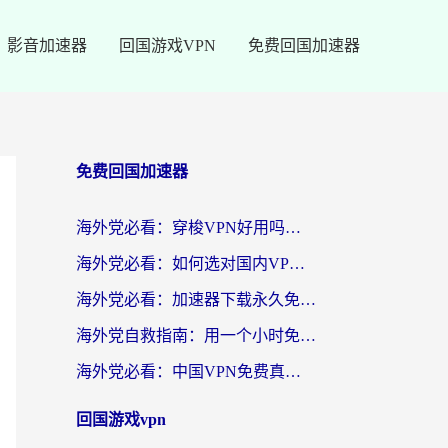
影音加速器
回国游戏VPN
免费回国加速器
免费回国加速器
海外党必看：穿梭VPN好用吗？和云帆VPN对比哪个回国效果更好？附真实测评+避坑指南
海外党必看：如何选对国内VPN，实现无缝访问国内资源？
海外党必看：加速器下载永久免费版真的存在吗？教你无缝访问国内资源的正确姿势
海外党自救指南：用一个小时免费加速器，轻松打破国内资源访问壁垒？
海外党必看：中国VPN免费真的靠谱吗？手把手教你选对回国加速器
回国游戏vpn