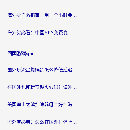
海外党自救指南：用一个小时免费加速器，轻松打破国内资源访问壁垒？
海外党必看：中国VPN免费真的靠谱吗？手把手教你选对回国加速器
回国游戏vpn
国外玩流星蝴蝶剑怎么降低延迟？海外党必看的加速秘籍（含欧洲鸣潮&彩虹岛优化攻略）
在国外也能玩穿越火线吗？海外玩家国服游戏畅玩终极指南
美国率土之滨加速器哪个好？海外党国服游戏畅玩终极指南（附多游戏解决方案）
海外党必看：怎么在国外打弹弹堂不卡？番茄加速器亲测指南