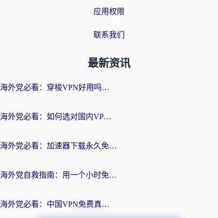
应用权限
联系我们
最新资讯
海外党必看：穿梭VPN好用吗？和云帆VPN对比哪个回国效果更好？附真实测评+避坑指南
海外党必看：如何选对国内VPN，实现无缝访问国内资源？
海外党必看：加速器下载永久免费版真的存在吗？教你无缝访问国内资源的正确姿势
海外党自救指南：用一个小时免费加速器，轻松打破国内资源访问壁垒？
海外党必看：中国VPN免费真的靠谱吗？手把手教你选对回国加速器