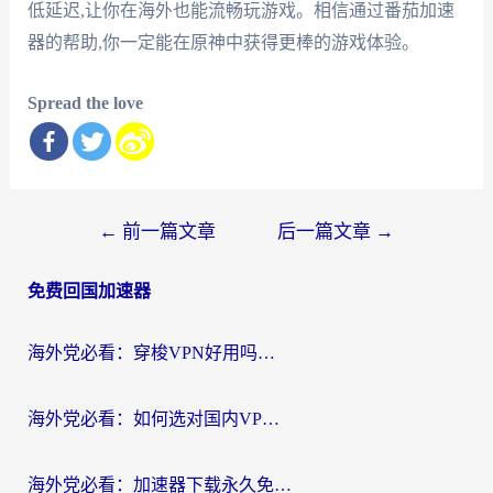
低延迟,让你在海外也能流畅玩游戏。相信通过番茄加速
器的帮助,你一定能在原神中获得更棒的游戏体验。
Spread the love
文
←
前一篇文章
后一篇文章
→
章
免费回国加速器
导
航
海外党必看：穿梭VPN好用吗？和云帆VPN对比哪个回国效果更好？附真实测评+避坑指南
海外党必看：如何选对国内VPN，实现无缝访问国内资源？
海外党必看：加速器下载永久免费版真的存在吗？教你无缝访问国内资源的正确姿势