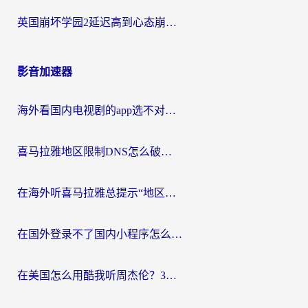
英国崩坏学园2延迟高到心态崩？海外党国服游戏加速终极指南
影音加速器
海外看国内电视剧的app选不对？这份回国加速器避坑指南帮你流畅追剧
喜马拉雅地区限制DNS怎么破？海外党听国内音乐听书的终极解决方案
在海外听喜马拉雅总提示“地区限制”？3步轻松解除+听国内音乐全攻略
在国外登录不了国内小程序怎么办？选对回国加速器，轻松解锁国内资源
在美国怎么用酷我听周杰伦？3步搞定海外听歌难题