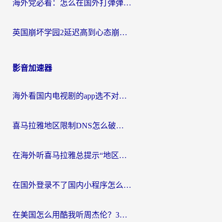
海外党必看：怎么在国外打弹弹堂不卡？番茄加速器亲测指南
英国崩坏学园2延迟高到心态崩？海外党国服游戏加速终极指南
影音加速器
海外看国内电视剧的app选不对？这份回国加速器避坑指南帮你流畅追剧
喜马拉雅地区限制DNS怎么破？海外党听国内音乐听书的终极解决方案
在海外听喜马拉雅总提示“地区限制”？3步轻松解除+听国内音乐全攻略
在国外登录不了国内小程序怎么办？选对回国加速器，轻松解锁国内资源
在美国怎么用酷我听周杰伦？3步搞定海外听歌难题