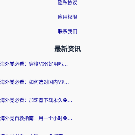
隐私协议
应用权限
联系我们
最新资讯
海外党必看：穿梭VPN好用吗？和云帆VPN对比哪个回国效果更好？附真实测评+避坑指南
海外党必看：如何选对国内VPN，实现无缝访问国内资源？
海外党必看：加速器下载永久免费版真的存在吗？教你无缝访问国内资源的正确姿势
海外党自救指南：用一个小时免费加速器，轻松打破国内资源访问壁垒？