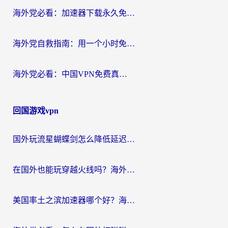
海外党必看：加速器下载永久免费版真的存在吗？教你无缝访问国内资源的正确姿势
海外党自救指南：用一个小时免费加速器，轻松打破国内资源访问壁垒？
海外党必看：中国VPN免费真的靠谱吗？手把手教你选对回国加速器
回国游戏vpn
国外玩流星蝴蝶剑怎么降低延迟？海外党必看的加速秘籍（含欧洲鸣潮&彩虹岛优化攻略）
在国外也能玩穿越火线吗？海外玩家国服游戏畅玩终极指南
美国率土之滨加速器哪个好？海外党国服游戏畅玩终极指南（附多游戏解决方案）