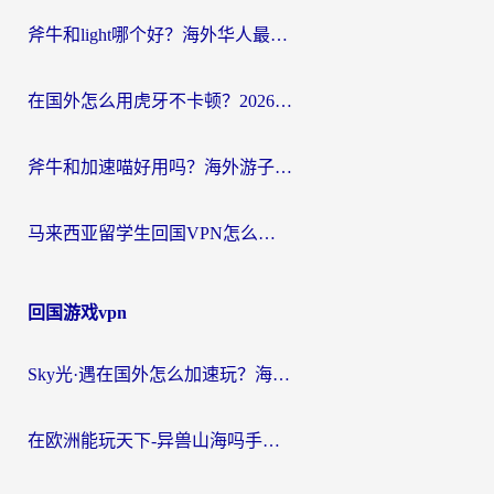
斧牛和light哪个好？海外华人最关心的回国加速器选择难题，一篇讲透
在国外怎么用虎牙不卡顿？2026海外华人亲测有效的回国加速器选择指南
斧牛和加速喵好用吗？海外游子的真实选择困境
马来西亚留学生回国VPN怎么选？3个避坑点+1款实测好用的加速器推荐
回国游戏vpn
Sky光·遇在国外怎么加速玩？海外党亲测有效的国服游戏加速指南
在欧洲能玩天下-异兽山海吗手游？海外玩家的加速器生存指南