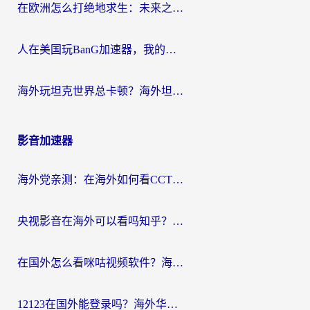
在欧洲怎么打绝地求生：未来之役不卡？留学生亲测的加速器避坑指南
人在美国玩BanG加速器，我的延迟终于绿了
海外玩坦克世界总卡顿？海外坦克世界加速器有哪些？实测好用的选择在这里
影音加速器
海外党亲测：在海外如何看CCTV？告别“仅限大陆播放”的实用指南
央视影音在海外可以看吗知乎？留学生亲测：3步解决地域限制+追剧自由
在国外怎么看咪咕视频软件？海外党亲测有效的回国加速方案
12123在国外能登录吗？海外华人必看的回国加速实用指南