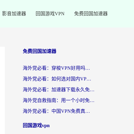
影音加速器
回国游戏VPN
免费回国加速器
免费回国加速器
海外党必看：穿梭VPN好用吗？和云帆VPN对比哪个回国效果更好？附真实测评+避坑指南
海外党必看：如何选对国内VPN，实现无缝访问国内资源？
海外党必看：加速器下载永久免费版真的存在吗？教你无缝访问国内资源的正确姿势
海外党自救指南：用一个小时免费加速器，轻松打破国内资源访问壁垒？
海外党必看：中国VPN免费真的靠谱吗？手把手教你选对回国加速器
回国游戏vpn