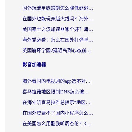
国外玩流星蝴蝶剑怎么降低延迟？海外党必看的加速秘籍（含欧洲鸣潮&彩虹岛优化攻略）
在国外也能玩穿越火线吗？海外玩家国服游戏畅玩终极指南
美国率土之滨加速器哪个好？海外党国服游戏畅玩终极指南（附多游戏解决方案）
海外党必看：怎么在国外打弹弹堂不卡？番茄加速器亲测指南
英国崩坏学园2延迟高到心态崩？海外党国服游戏加速终极指南
影音加速器
海外看国内电视剧的app选不对？这份回国加速器避坑指南帮你流畅追剧
喜马拉雅地区限制DNS怎么破？海外党听国内音乐听书的终极解决方案
在海外听喜马拉雅总提示“地区限制”？3步轻松解除+听国内音乐全攻略
在国外登录不了国内小程序怎么办？选对回国加速器，轻松解锁国内资源
在美国怎么用酷我听周杰伦？3步搞定海外听歌难题