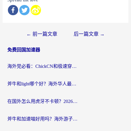
文
←
前一篇文章
后一篇文章
→
章
免费回国加速器
导
航
海外党必看：ChickCN和极速穿梭VPN好用吗？3招教你选对回国加速器无缝刷国内资源
斧牛和light哪个好？海外华人最关心的回国加速器选择难题，一篇讲透
在国外怎么用虎牙不卡顿？2026海外华人亲测有效的回国加速器选择指南
斧牛和加速喵好用吗？海外游子的真实选择困境