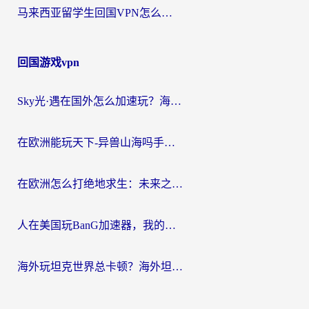
马来西亚留学生回国VPN怎么选？3个避坑点+1款实测好用的加速器推荐
回国游戏vpn
Sky光·遇在国外怎么加速玩？海外党亲测有效的国服游戏加速指南
在欧洲能玩天下-异兽山海吗手游？海外玩家的加速器生存指南
在欧洲怎么打绝地求生：未来之役不卡？留学生亲测的加速器避坑指南
人在美国玩BanG加速器，我的延迟终于绿了
海外玩坦克世界总卡顿？海外坦克世界加速器有哪些？实测好用的选择在这里