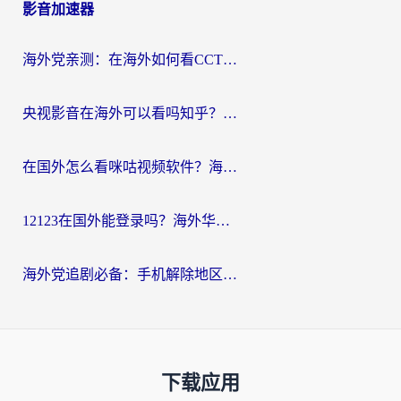
影音加速器
海外党亲测：在海外如何看CCTV？告别“仅限大陆播放”的实用指南
央视影音在海外可以看吗知乎？留学生亲测：3步解决地域限制+追剧自由
在国外怎么看咪咕视频软件？海外党亲测有效的回国加速方案
12123在国外能登录吗？海外华人必看的回国加速实用指南
海外党追剧必备：手机解除地区限制app怎么选？解决央视视频&国内剧地区限制全指南
下载应用