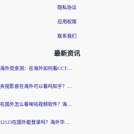
隐私协议
应用权限
联系我们
最新资讯
海外党亲测：在海外如何看CCTV？告别“仅限大陆播放”的实用指南
央视影音在海外可以看吗知乎？留学生亲测：3步解决地域限制+追剧自由
在国外怎么看咪咕视频软件？海外党亲测有效的回国加速方案
12123在国外能登录吗？海外华人必看的回国加速实用指南