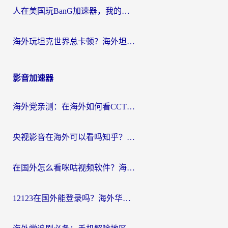
人在美国玩BanG加速器，我的延迟终于绿了
海外玩坦克世界总卡顿？海外坦克世界加速器有哪些？实测好用的选择在这里
影音加速器
海外党亲测：在海外如何看CCTV？告别“仅限大陆播放”的实用指南
央视影音在海外可以看吗知乎？留学生亲测：3步解决地域限制+追剧自由
在国外怎么看咪咕视频软件？海外党亲测有效的回国加速方案
12123在国外能登录吗？海外华人必看的回国加速实用指南