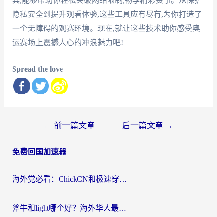
具,能够帮助你轻松突破网络限制,畅享精彩赛事。从保护
隐私安全到提升观看体验,这些工具应有尽有,为你打造了
一个无障碍的观赛环境。现在,就让这些技术助你感受奥
运赛场上震撼人心的冲浪魅力吧!
Spread the love
文
←
前一篇文章
后一篇文章
→
章
免费回国加速器
导
航
海外党必看：ChickCN和极速穿梭VPN好用吗？3招教你选对回国加速器无缝刷国内资源
斧牛和light哪个好？海外华人最关心的回国加速器选择难题，一篇讲透