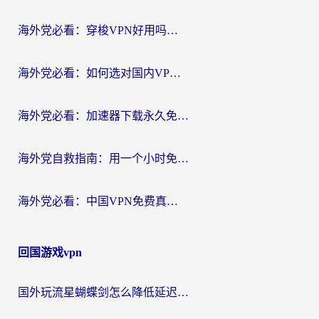
航
海外党必看：穿梭VPN好用吗？和云帆VPN对比哪个回国效果更好？附真实测评+避坑指南
海外党必看：如何选对国内VPN，实现无缝访问国内资源？
海外党必看：加速器下载永久免费版真的存在吗？教你无缝访问国内资源的正确姿势
海外党自救指南：用一个小时免费加速器，轻松打破国内资源访问壁垒？
海外党必看：中国VPN免费真的靠谱吗？手把手教你选对回国加速器
回国游戏vpn
国外玩流星蝴蝶剑怎么降低延迟？海外党必看的加速秘籍（含欧洲鸣潮&彩虹岛优化攻略）