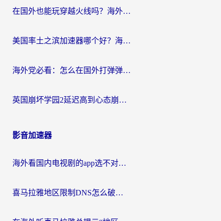
在国外也能玩穿越火线吗？海外玩家国服游戏畅玩终极指南
美国率土之滨加速器哪个好？海外党国服游戏畅玩终极指南（附多游戏解决方案）
海外党必看：怎么在国外打弹弹堂不卡？番茄加速器亲测指南
英国崩坏学园2延迟高到心态崩？海外党国服游戏加速终极指南
影音加速器
海外看国内电视剧的app选不对？这份回国加速器避坑指南帮你流畅追剧
喜马拉雅地区限制DNS怎么破？海外党听国内音乐听书的终极解决方案