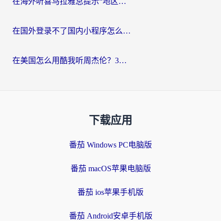
在海外听喜马拉雅总提示“地区限制”？3步轻松解除+听国内音乐全攻略
在国外登录不了国内小程序怎么办？选对回国加速器，轻松解锁国内资源
在美国怎么用酷我听周杰伦？3步搞定海外听歌难题
下载应用
番茄 Windows PC电脑版
番茄 macOS苹果电脑版
番茄 ios苹果手机版
番茄 Android安卓手机版