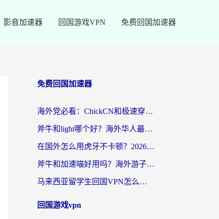
影音加速器
回国游戏VPN
免费回国加速器
免费回国加速器
海外党必看：ChickCN和极速穿梭VPN好用吗？3招教你选对回国加速器无缝刷国内资源
斧牛和light哪个好？海外华人最关心的回国加速器选择难题，一篇讲透
在国外怎么用虎牙不卡顿？2026海外华人亲测有效的回国加速器选择指南
斧牛和加速喵好用吗？海外游子的真实选择困境
马来西亚留学生回国VPN怎么选？3个避坑点+1款实测好用的加速器推荐
回国游戏vpn