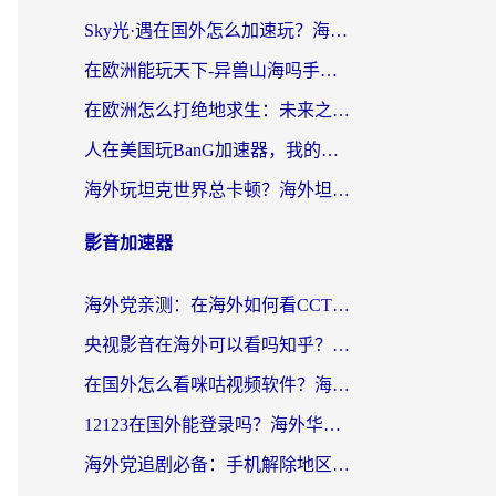
Sky光·遇在国外怎么加速玩？海外党亲测有效的国服游戏加速指南
在欧洲能玩天下-异兽山海吗手游？海外玩家的加速器生存指南
在欧洲怎么打绝地求生：未来之役不卡？留学生亲测的加速器避坑指南
人在美国玩BanG加速器，我的延迟终于绿了
海外玩坦克世界总卡顿？海外坦克世界加速器有哪些？实测好用的选择在这里
影音加速器
海外党亲测：在海外如何看CCTV？告别“仅限大陆播放”的实用指南
央视影音在海外可以看吗知乎？留学生亲测：3步解决地域限制+追剧自由
在国外怎么看咪咕视频软件？海外党亲测有效的回国加速方案
12123在国外能登录吗？海外华人必看的回国加速实用指南
海外党追剧必备：手机解除地区限制app怎么选？解决央视视频&国内剧地区限制全指南