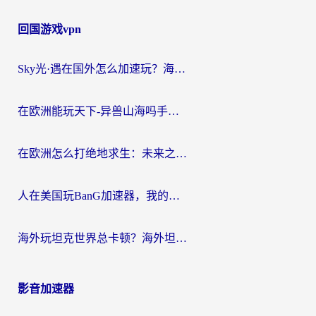
回国游戏vpn
Sky光·遇在国外怎么加速玩？海外党亲测有效的国服游戏加速指南
在欧洲能玩天下-异兽山海吗手游？海外玩家的加速器生存指南
在欧洲怎么打绝地求生：未来之役不卡？留学生亲测的加速器避坑指南
人在美国玩BanG加速器，我的延迟终于绿了
海外玩坦克世界总卡顿？海外坦克世界加速器有哪些？实测好用的选择在这里
影音加速器