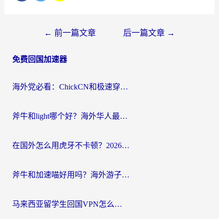
文
←
前一篇文章
后一篇文章
→
章
免费回国加速器
导
航
海外党必看：ChickCN和极速穿梭VPN好用吗？3招教你选对回国加速器无缝刷国内资源
斧牛和light哪个好？海外华人最关心的回国加速器选择难题，一篇讲透
在国外怎么用虎牙不卡顿？2026海外华人亲测有效的回国加速器选择指南
斧牛和加速喵好用吗？海外游子的真实选择困境
马来西亚留学生回国VPN怎么选？3个避坑点+1款实测好用的加速器推荐