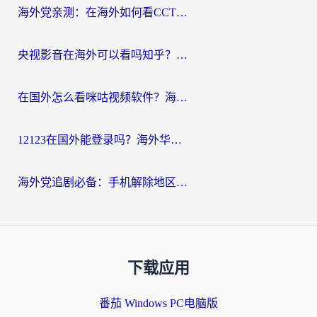
海外党亲测：在海外如何看CCTV？告别“仅限大陆播放”的实用指南
央视影音在海外可以看吗知乎？留学生亲测：3步解决地域限制+追剧自由
在国外怎么看咪咕视频软件？海外党亲测有效的回国加速方案
12123在国外能登录吗？海外华人必看的回国加速实用指南
海外党追剧必备：手机解除地区限制app怎么选？解决央视视频&国内剧地区限制全指南
下载应用
番茄 Windows PC电脑版