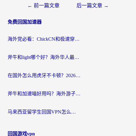
文
←
前一篇文章
后一篇文章
→
章
免费回国加速器
导
航
海外党必看：ChickCN和极速穿梭VPN好用吗？3招教你选对回国加速器无缝刷国内资源
斧牛和light哪个好？海外华人最关心的回国加速器选择难题，一篇讲透
在国外怎么用虎牙不卡顿？2026海外华人亲测有效的回国加速器选择指南
斧牛和加速喵好用吗？海外游子的真实选择困境
马来西亚留学生回国VPN怎么选？3个避坑点+1款实测好用的加速器推荐
回国游戏vpn