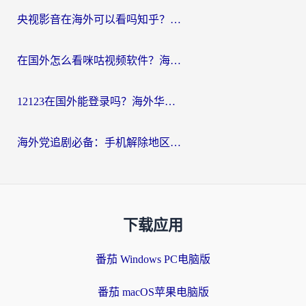
央视影音在海外可以看吗知乎？留学生亲测：3步解决地域限制+追剧自由
在国外怎么看咪咕视频软件？海外党亲测有效的回国加速方案
12123在国外能登录吗？海外华人必看的回国加速实用指南
海外党追剧必备：手机解除地区限制app怎么选？解决央视视频&国内剧地区限制全指南
下载应用
番茄 Windows PC电脑版
番茄 macOS苹果电脑版