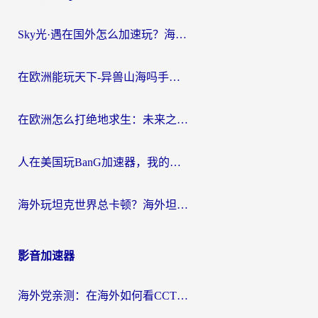
Sky光·遇在国外怎么加速玩？海外党亲测有效的国服游戏加速指南
在欧洲能玩天下-异兽山海吗手游？海外玩家的加速器生存指南
在欧洲怎么打绝地求生：未来之役不卡？留学生亲测的加速器避坑指南
人在美国玩BanG加速器，我的延迟终于绿了
海外玩坦克世界总卡顿？海外坦克世界加速器有哪些？实测好用的选择在这里
影音加速器
海外党亲测：在海外如何看CCTV？告别“仅限大陆播放”的实用指南