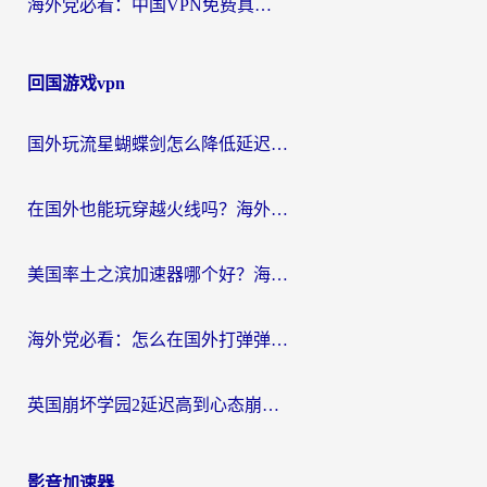
海外党必看：中国VPN免费真的靠谱吗？手把手教你选对回国加速器
回国游戏vpn
国外玩流星蝴蝶剑怎么降低延迟？海外党必看的加速秘籍（含欧洲鸣潮&彩虹岛优化攻略）
在国外也能玩穿越火线吗？海外玩家国服游戏畅玩终极指南
美国率土之滨加速器哪个好？海外党国服游戏畅玩终极指南（附多游戏解决方案）
海外党必看：怎么在国外打弹弹堂不卡？番茄加速器亲测指南
英国崩坏学园2延迟高到心态崩？海外党国服游戏加速终极指南
影音加速器