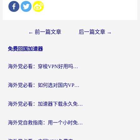
文
←
前一篇文章
后一篇文章
→
章
免费回国加速器
导
航
海外党必看：穿梭VPN好用吗？和云帆VPN对比哪个回国效果更好？附真实测评+避坑指南
海外党必看：如何选对国内VPN，实现无缝访问国内资源？
海外党必看：加速器下载永久免费版真的存在吗？教你无缝访问国内资源的正确姿势
海外党自救指南：用一个小时免费加速器，轻松打破国内资源访问壁垒？