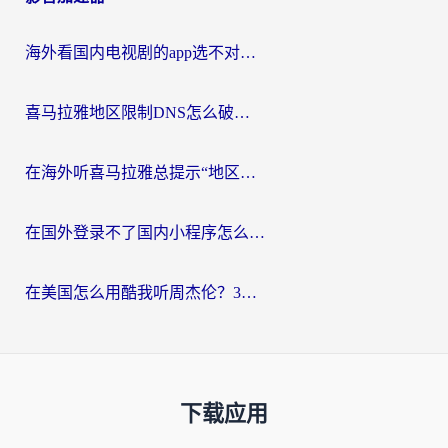
海外看国内电视剧的app选不对？这份回国加速器避坑指南帮你流畅追剧
喜马拉雅地区限制DNS怎么破？海外党听国内音乐听书的终极解决方案
在海外听喜马拉雅总提示“地区限制”？3步轻松解除+听国内音乐全攻略
在国外登录不了国内小程序怎么办？选对回国加速器，轻松解锁国内资源
在美国怎么用酷我听周杰伦？3步搞定海外听歌难题
下载应用