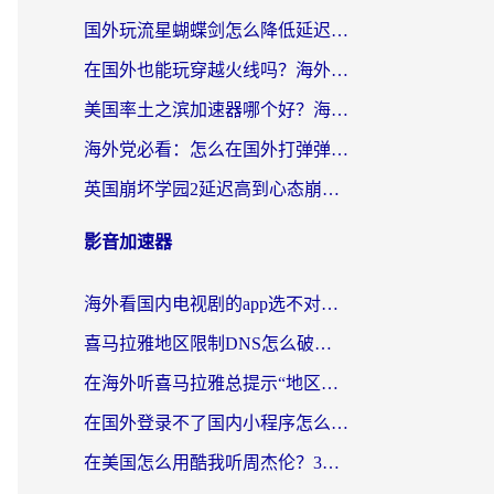
国外玩流星蝴蝶剑怎么降低延迟？海外党必看的加速秘籍（含欧洲鸣潮&彩虹岛优化攻略）
在国外也能玩穿越火线吗？海外玩家国服游戏畅玩终极指南
美国率土之滨加速器哪个好？海外党国服游戏畅玩终极指南（附多游戏解决方案）
海外党必看：怎么在国外打弹弹堂不卡？番茄加速器亲测指南
英国崩坏学园2延迟高到心态崩？海外党国服游戏加速终极指南
影音加速器
海外看国内电视剧的app选不对？这份回国加速器避坑指南帮你流畅追剧
喜马拉雅地区限制DNS怎么破？海外党听国内音乐听书的终极解决方案
在海外听喜马拉雅总提示“地区限制”？3步轻松解除+听国内音乐全攻略
在国外登录不了国内小程序怎么办？选对回国加速器，轻松解锁国内资源
在美国怎么用酷我听周杰伦？3步搞定海外听歌难题