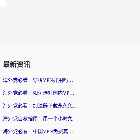
最新资讯
海外党必看：穿梭VPN好用吗？和云帆VPN对比哪个回国效果更好？附真实测评+避坑指南
海外党必看：如何选对国内VPN，实现无缝访问国内资源？
海外党必看：加速器下载永久免费版真的存在吗？教你无缝访问国内资源的正确姿势
海外党自救指南：用一个小时免费加速器，轻松打破国内资源访问壁垒？
海外党必看：中国VPN免费真的靠谱吗？手把手教你选对回国加速器