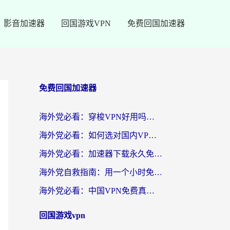
影音加速器
回国游戏VPN
免费回国加速器
免费回国加速器
海外党必看：穿梭VPN好用吗？和云帆VPN对比哪个回国效果更好？附真实测评+避坑指南
海外党必看：如何选对国内VPN，实现无缝访问国内资源？
海外党必看：加速器下载永久免费版真的存在吗？教你无缝访问国内资源的正确姿势
海外党自救指南：用一个小时免费加速器，轻松打破国内资源访问壁垒？
海外党必看：中国VPN免费真的靠谱吗？手把手教你选对回国加速器
回国游戏vpn