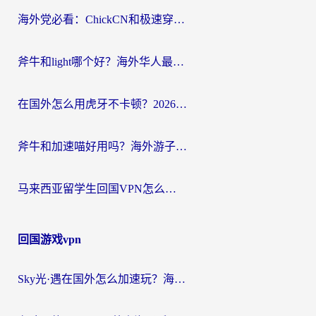
航
海外党必看：ChickCN和极速穿梭VPN好用吗？3招教你选对回国加速器无缝刷国内资源
斧牛和light哪个好？海外华人最关心的回国加速器选择难题，一篇讲透
在国外怎么用虎牙不卡顿？2026海外华人亲测有效的回国加速器选择指南
斧牛和加速喵好用吗？海外游子的真实选择困境
马来西亚留学生回国VPN怎么选？3个避坑点+1款实测好用的加速器推荐
回国游戏vpn
Sky光·遇在国外怎么加速玩？海外党亲测有效的国服游戏加速指南