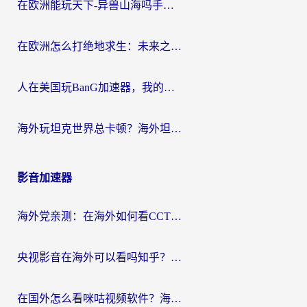
在欧洲能玩天下-异兽山海吗手游？海外玩家的加速器生存指南
在欧洲怎么打绝地求生：未来之役不卡？留学生亲测的加速器避坑指南
人在美国玩BanG加速器，我的延迟终于绿了
海外玩坦克世界总卡顿？海外坦克世界加速器有哪些？实测好用的选择在这里
影音加速器
海外党亲测：在海外如何看CCTV？告别“仅限大陆播放”的实用指南
央视影音在海外可以看吗知乎？留学生亲测：3步解决地域限制+追剧自由
在国外怎么看咪咕视频软件？海外党亲测有效的回国加速方案