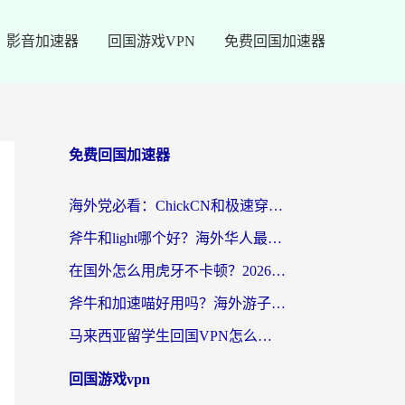
影音加速器
回国游戏VPN
免费回国加速器
免费回国加速器
海外党必看：ChickCN和极速穿梭VPN好用吗？3招教你选对回国加速器无缝刷国内资源
斧牛和light哪个好？海外华人最关心的回国加速器选择难题，一篇讲透
在国外怎么用虎牙不卡顿？2026海外华人亲测有效的回国加速器选择指南
斧牛和加速喵好用吗？海外游子的真实选择困境
马来西亚留学生回国VPN怎么选？3个避坑点+1款实测好用的加速器推荐
回国游戏vpn