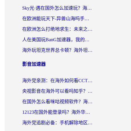
Sky光·遇在国外怎么加速玩？海外党亲测有效的国服游戏加速指南
在欧洲能玩天下-异兽山海吗手游？海外玩家的加速器生存指南
在欧洲怎么打绝地求生：未来之役不卡？留学生亲测的加速器避坑指南
人在美国玩BanG加速器，我的延迟终于绿了
海外玩坦克世界总卡顿？海外坦克世界加速器有哪些？实测好用的选择在这里
影音加速器
海外党亲测：在海外如何看CCTV？告别“仅限大陆播放”的实用指南
央视影音在海外可以看吗知乎？留学生亲测：3步解决地域限制+追剧自由
在国外怎么看咪咕视频软件？海外党亲测有效的回国加速方案
12123在国外能登录吗？海外华人必看的回国加速实用指南
海外党追剧必备：手机解除地区限制app怎么选？解决央视视频&国内剧地区限制全指南