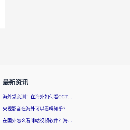
最新资讯
海外党亲测：在海外如何看CCTV？告别“仅限大陆播放”的实用指南
央视影音在海外可以看吗知乎？留学生亲测：3步解决地域限制+追剧自由
在国外怎么看咪咕视频软件？海外党亲测有效的回国加速方案