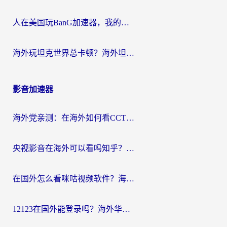
人在美国玩BanG加速器，我的延迟终于绿了
海外玩坦克世界总卡顿？海外坦克世界加速器有哪些？实测好用的选择在这里
影音加速器
海外党亲测：在海外如何看CCTV？告别“仅限大陆播放”的实用指南
央视影音在海外可以看吗知乎？留学生亲测：3步解决地域限制+追剧自由
在国外怎么看咪咕视频软件？海外党亲测有效的回国加速方案
12123在国外能登录吗？海外华人必看的回国加速实用指南