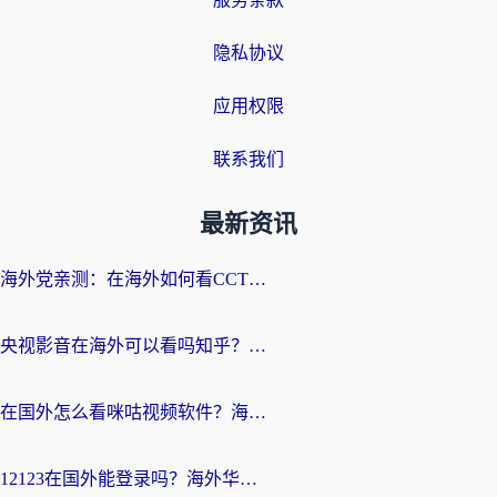
隐私协议
应用权限
联系我们
最新资讯
海外党亲测：在海外如何看CCTV？告别“仅限大陆播放”的实用指南
央视影音在海外可以看吗知乎？留学生亲测：3步解决地域限制+追剧自由
在国外怎么看咪咕视频软件？海外党亲测有效的回国加速方案
12123在国外能登录吗？海外华人必看的回国加速实用指南