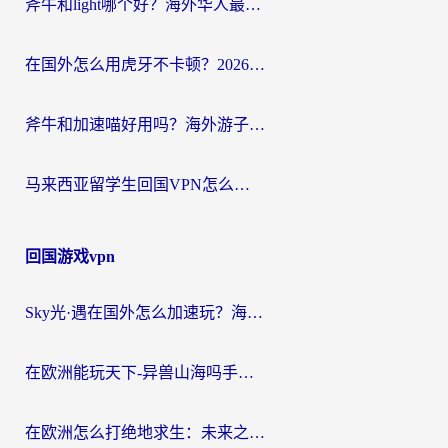
斧牛和light哪个好？海外华人最关心的回国加速器选择难题，一篇讲透
在国外怎么用虎牙不卡顿？2026海外华人亲测有效的回国加速器选择指南
斧牛和加速喵好用吗？海外游子的真实选择困境
马来西亚留学生回国VPN怎么选？3个避坑点+1款实测好用的加速器推荐
回国游戏vpn
Sky光·遇在国外怎么加速玩？海外党亲测有效的国服游戏加速指南
在欧洲能玩天下-异兽山海吗手游？海外玩家的加速器生存指南
在欧洲怎么打绝地求生：未来之役不卡？留学生亲测的加速器避坑指南