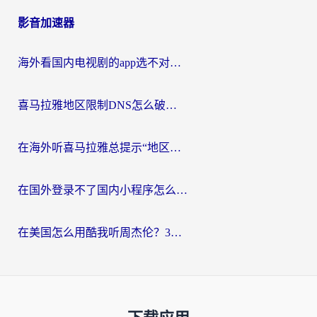
影音加速器
海外看国内电视剧的app选不对？这份回国加速器避坑指南帮你流畅追剧
喜马拉雅地区限制DNS怎么破？海外党听国内音乐听书的终极解决方案
在海外听喜马拉雅总提示“地区限制”？3步轻松解除+听国内音乐全攻略
在国外登录不了国内小程序怎么办？选对回国加速器，轻松解锁国内资源
在美国怎么用酷我听周杰伦？3步搞定海外听歌难题