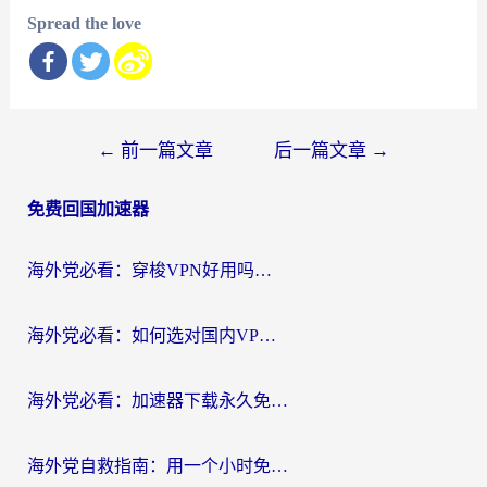
Spread the love
文
←
前一篇文章
后一篇文章
→
章
免费回国加速器
导
航
海外党必看：穿梭VPN好用吗？和云帆VPN对比哪个回国效果更好？附真实测评+避坑指南
海外党必看：如何选对国内VPN，实现无缝访问国内资源？
海外党必看：加速器下载永久免费版真的存在吗？教你无缝访问国内资源的正确姿势
海外党自救指南：用一个小时免费加速器，轻松打破国内资源访问壁垒？