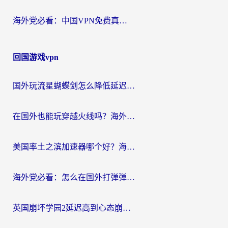
海外党必看：中国VPN免费真的靠谱吗？手把手教你选对回国加速器
回国游戏vpn
国外玩流星蝴蝶剑怎么降低延迟？海外党必看的加速秘籍（含欧洲鸣潮&彩虹岛优化攻略）
在国外也能玩穿越火线吗？海外玩家国服游戏畅玩终极指南
美国率土之滨加速器哪个好？海外党国服游戏畅玩终极指南（附多游戏解决方案）
海外党必看：怎么在国外打弹弹堂不卡？番茄加速器亲测指南
英国崩坏学园2延迟高到心态崩？海外党国服游戏加速终极指南