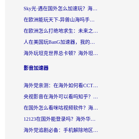
Sky光·遇在国外怎么加速玩？海外党亲测有效的国服游戏加速指南
在欧洲能玩天下-异兽山海吗手游？海外玩家的加速器生存指南
在欧洲怎么打绝地求生：未来之役不卡？留学生亲测的加速器避坑指南
人在美国玩BanG加速器，我的延迟终于绿了
海外玩坦克世界总卡顿？海外坦克世界加速器有哪些？实测好用的选择在这里
影音加速器
海外党亲测：在海外如何看CCTV？告别“仅限大陆播放”的实用指南
央视影音在海外可以看吗知乎？留学生亲测：3步解决地域限制+追剧自由
在国外怎么看咪咕视频软件？海外党亲测有效的回国加速方案
12123在国外能登录吗？海外华人必看的回国加速实用指南
海外党追剧必备：手机解除地区限制app怎么选？解决央视视频&国内剧地区限制全指南