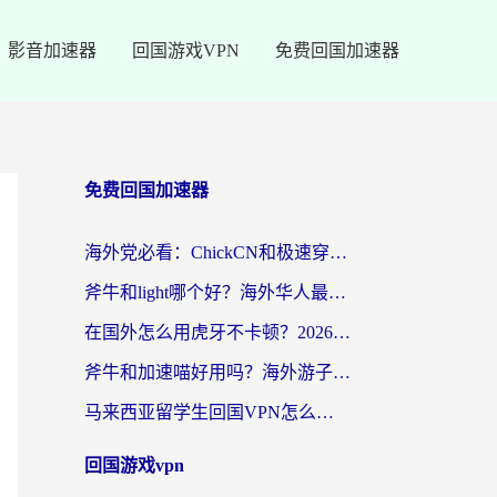
影音加速器
回国游戏VPN
免费回国加速器
免费回国加速器
海外党必看：ChickCN和极速穿梭VPN好用吗？3招教你选对回国加速器无缝刷国内资源
斧牛和light哪个好？海外华人最关心的回国加速器选择难题，一篇讲透
在国外怎么用虎牙不卡顿？2026海外华人亲测有效的回国加速器选择指南
斧牛和加速喵好用吗？海外游子的真实选择困境
马来西亚留学生回国VPN怎么选？3个避坑点+1款实测好用的加速器推荐
回国游戏vpn