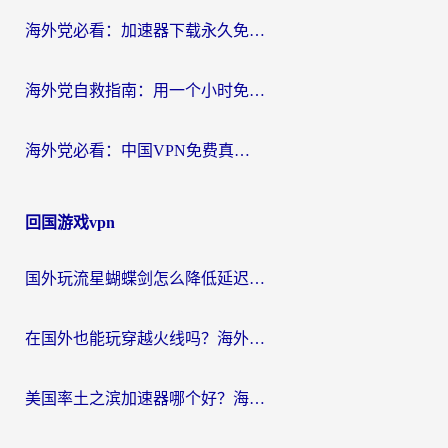
海外党必看：加速器下载永久免费版真的存在吗？教你无缝访问国内资源的正确姿势
海外党自救指南：用一个小时免费加速器，轻松打破国内资源访问壁垒？
海外党必看：中国VPN免费真的靠谱吗？手把手教你选对回国加速器
回国游戏vpn
国外玩流星蝴蝶剑怎么降低延迟？海外党必看的加速秘籍（含欧洲鸣潮&彩虹岛优化攻略）
在国外也能玩穿越火线吗？海外玩家国服游戏畅玩终极指南
美国率土之滨加速器哪个好？海外党国服游戏畅玩终极指南（附多游戏解决方案）