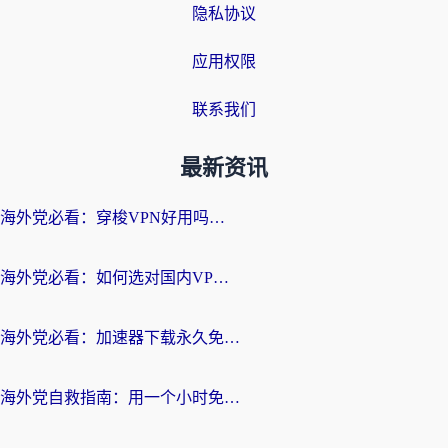
隐私协议
应用权限
联系我们
最新资讯
海外党必看：穿梭VPN好用吗？和云帆VPN对比哪个回国效果更好？附真实测评+避坑指南
海外党必看：如何选对国内VPN，实现无缝访问国内资源？
海外党必看：加速器下载永久免费版真的存在吗？教你无缝访问国内资源的正确姿势
海外党自救指南：用一个小时免费加速器，轻松打破国内资源访问壁垒？