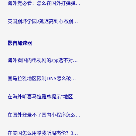
海外党必看：怎么在国外打弹弹堂不卡？番茄加速器亲测指南
英国崩坏学园2延迟高到心态崩？海外党国服游戏加速终极指南
影音加速器
海外看国内电视剧的app选不对？这份回国加速器避坑指南帮你流畅追剧
喜马拉雅地区限制DNS怎么破？海外党听国内音乐听书的终极解决方案
在海外听喜马拉雅总提示“地区限制”？3步轻松解除+听国内音乐全攻略
在国外登录不了国内小程序怎么办？选对回国加速器，轻松解锁国内资源
在美国怎么用酷我听周杰伦？3步搞定海外听歌难题