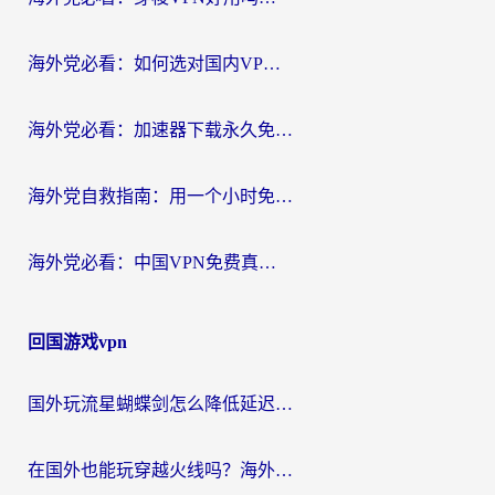
海外党必看：如何选对国内VPN，实现无缝访问国内资源？
海外党必看：加速器下载永久免费版真的存在吗？教你无缝访问国内资源的正确姿势
海外党自救指南：用一个小时免费加速器，轻松打破国内资源访问壁垒？
海外党必看：中国VPN免费真的靠谱吗？手把手教你选对回国加速器
回国游戏vpn
国外玩流星蝴蝶剑怎么降低延迟？海外党必看的加速秘籍（含欧洲鸣潮&彩虹岛优化攻略）
在国外也能玩穿越火线吗？海外玩家国服游戏畅玩终极指南