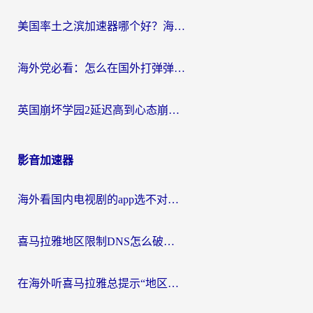
美国率土之滨加速器哪个好？海外党国服游戏畅玩终极指南（附多游戏解决方案）
海外党必看：怎么在国外打弹弹堂不卡？番茄加速器亲测指南
英国崩坏学园2延迟高到心态崩？海外党国服游戏加速终极指南
影音加速器
海外看国内电视剧的app选不对？这份回国加速器避坑指南帮你流畅追剧
喜马拉雅地区限制DNS怎么破？海外党听国内音乐听书的终极解决方案
在海外听喜马拉雅总提示“地区限制”？3步轻松解除+听国内音乐全攻略