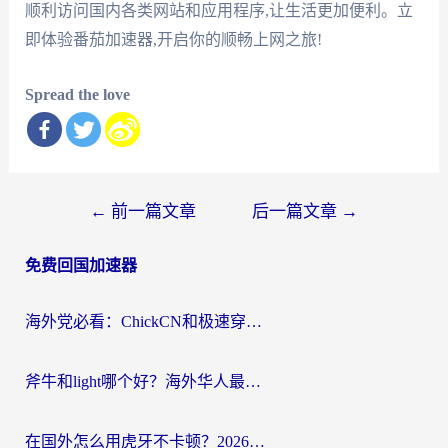
顺利访问国内各类网站和应用程序,让生活更加便利。立
即体验番茄加速器,开启你的顺畅上网之旅!
Spread the love
文
←
前一篇文章
后一篇文章
→
章
免费回国加速器
导
航
海外党必看：ChickCN和极速穿梭VPN好用吗？3招教你选对回国加速器无缝刷国内资源
斧牛和light哪个好？海外华人最关心的回国加速器选择难题，一篇讲透
在国外怎么用虎牙不卡顿？2026海外华人亲测有效的回国加速器选择指南