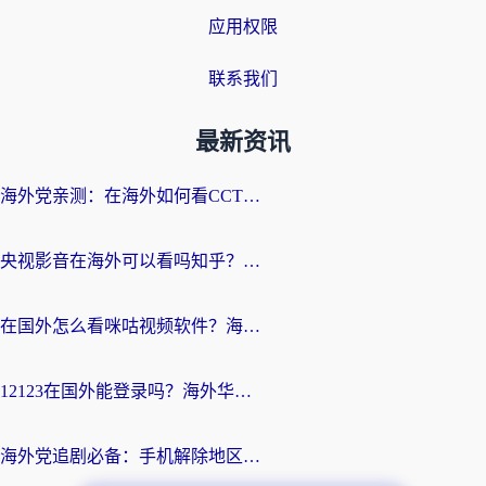
应用权限
联系我们
最新资讯
海外党亲测：在海外如何看CCTV？告别“仅限大陆播放”的实用指南
央视影音在海外可以看吗知乎？留学生亲测：3步解决地域限制+追剧自由
在国外怎么看咪咕视频软件？海外党亲测有效的回国加速方案
12123在国外能登录吗？海外华人必看的回国加速实用指南
海外党追剧必备：手机解除地区限制app怎么选？解决央视视频&国内剧地区限制全指南