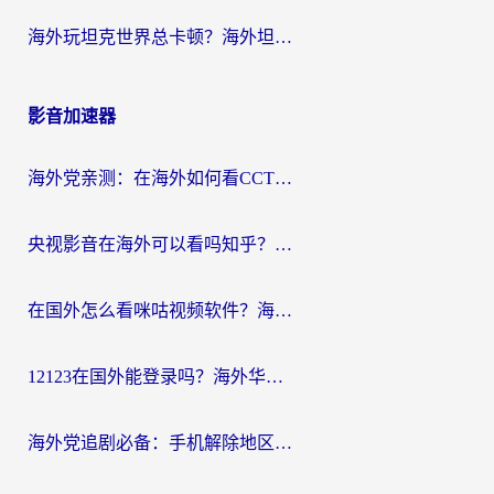
海外玩坦克世界总卡顿？海外坦克世界加速器有哪些？实测好用的选择在这里
影音加速器
海外党亲测：在海外如何看CCTV？告别“仅限大陆播放”的实用指南
央视影音在海外可以看吗知乎？留学生亲测：3步解决地域限制+追剧自由
在国外怎么看咪咕视频软件？海外党亲测有效的回国加速方案
12123在国外能登录吗？海外华人必看的回国加速实用指南
海外党追剧必备：手机解除地区限制app怎么选？解决央视视频&国内剧地区限制全指南