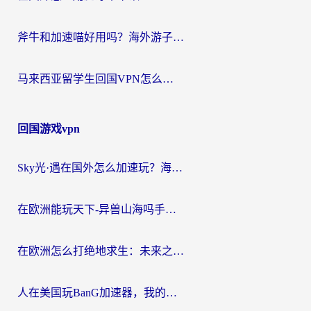
斧牛和加速喵好用吗？海外游子的真实选择困境
马来西亚留学生回国VPN怎么选？3个避坑点+1款实测好用的加速器推荐
回国游戏vpn
Sky光·遇在国外怎么加速玩？海外党亲测有效的国服游戏加速指南
在欧洲能玩天下-异兽山海吗手游？海外玩家的加速器生存指南
在欧洲怎么打绝地求生：未来之役不卡？留学生亲测的加速器避坑指南
人在美国玩BanG加速器，我的延迟终于绿了