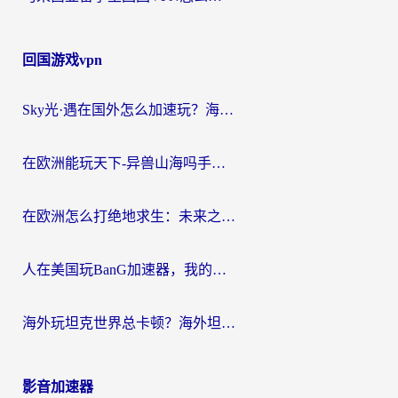
回国游戏vpn
Sky光·遇在国外怎么加速玩？海外党亲测有效的国服游戏加速指南
在欧洲能玩天下-异兽山海吗手游？海外玩家的加速器生存指南
在欧洲怎么打绝地求生：未来之役不卡？留学生亲测的加速器避坑指南
人在美国玩BanG加速器，我的延迟终于绿了
海外玩坦克世界总卡顿？海外坦克世界加速器有哪些？实测好用的选择在这里
影音加速器