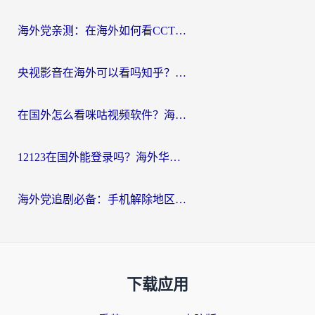
海外党亲测：在海外如何看CCTV？告别“仅限大陆播放”的实用指南
央视影音在海外可以看吗知乎？留学生亲测：3步解决地域限制+追剧自由
在国外怎么看咪咕视频软件？海外党亲测有效的回国加速方案
12123在国外能登录吗？海外华人必看的回国加速实用指南
海外党追剧必备：手机解除地区限制app怎么选？解决央视视频&国内剧地区限制全指南
下载应用