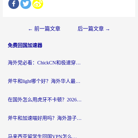
文
←
前一篇文章
后一篇文章
→
章
免费回国加速器
导
航
海外党必看：ChickCN和极速穿梭VPN好用吗？3招教你选对回国加速器无缝刷国内资源
斧牛和light哪个好？海外华人最关心的回国加速器选择难题，一篇讲透
在国外怎么用虎牙不卡顿？2026海外华人亲测有效的回国加速器选择指南
斧牛和加速喵好用吗？海外游子的真实选择困境
马来西亚留学生回国VPN怎么选？3个避坑点+1款实测好用的加速器推荐