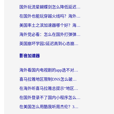
国外玩流星蝴蝶剑怎么降低延迟？海外党必看的加速秘籍（含欧洲鸣潮&彩虹岛优化攻略）
在国外也能玩穿越火线吗？海外玩家国服游戏畅玩终极指南
美国率土之滨加速器哪个好？海外党国服游戏畅玩终极指南（附多游戏解决方案）
海外党必看：怎么在国外打弹弹堂不卡？番茄加速器亲测指南
英国崩坏学园2延迟高到心态崩？海外党国服游戏加速终极指南
影音加速器
海外看国内电视剧的app选不对？这份回国加速器避坑指南帮你流畅追剧
喜马拉雅地区限制DNS怎么破？海外党听国内音乐听书的终极解决方案
在海外听喜马拉雅总提示“地区限制”？3步轻松解除+听国内音乐全攻略
在国外登录不了国内小程序怎么办？选对回国加速器，轻松解锁国内资源
在美国怎么用酷我听周杰伦？3步搞定海外听歌难题