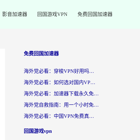
影音加速器
回国游戏VPN
免费回国加速器
免费回国加速器
海外党必看：穿梭VPN好用吗？和云帆VPN对比哪个回国效果更好？附真实测评+避坑指南
海外党必看：如何选对国内VPN，实现无缝访问国内资源？
海外党必看：加速器下载永久免费版真的存在吗？教你无缝访问国内资源的正确姿势
海外党自救指南：用一个小时免费加速器，轻松打破国内资源访问壁垒？
海外党必看：中国VPN免费真的靠谱吗？手把手教你选对回国加速器
回国游戏vpn