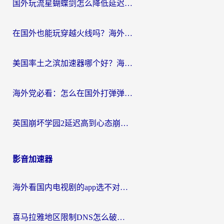
国外玩流星蝴蝶剑怎么降低延迟？海外党必看的加速秘籍（含欧洲鸣潮&彩虹岛优化攻略）
在国外也能玩穿越火线吗？海外玩家国服游戏畅玩终极指南
美国率土之滨加速器哪个好？海外党国服游戏畅玩终极指南（附多游戏解决方案）
海外党必看：怎么在国外打弹弹堂不卡？番茄加速器亲测指南
英国崩坏学园2延迟高到心态崩？海外党国服游戏加速终极指南
影音加速器
海外看国内电视剧的app选不对？这份回国加速器避坑指南帮你流畅追剧
喜马拉雅地区限制DNS怎么破？海外党听国内音乐听书的终极解决方案