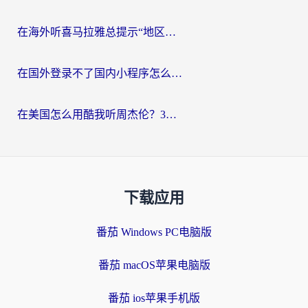
在海外听喜马拉雅总提示“地区限制”？3步轻松解除+听国内音乐全攻略
在国外登录不了国内小程序怎么办？选对回国加速器，轻松解锁国内资源
在美国怎么用酷我听周杰伦？3步搞定海外听歌难题
下载应用
番茄 Windows PC电脑版
番茄 macOS苹果电脑版
番茄 ios苹果手机版