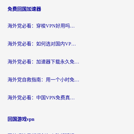
章
免费回国加速器
导
航
海外党必看：穿梭VPN好用吗？和云帆VPN对比哪个回国效果更好？附真实测评+避坑指南
海外党必看：如何选对国内VPN，实现无缝访问国内资源？
海外党必看：加速器下载永久免费版真的存在吗？教你无缝访问国内资源的正确姿势
海外党自救指南：用一个小时免费加速器，轻松打破国内资源访问壁垒？
海外党必看：中国VPN免费真的靠谱吗？手把手教你选对回国加速器
回国游戏vpn