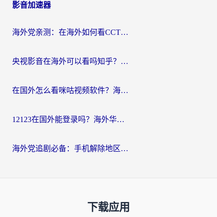
影音加速器
海外党亲测：在海外如何看CCTV？告别“仅限大陆播放”的实用指南
央视影音在海外可以看吗知乎？留学生亲测：3步解决地域限制+追剧自由
在国外怎么看咪咕视频软件？海外党亲测有效的回国加速方案
12123在国外能登录吗？海外华人必看的回国加速实用指南
海外党追剧必备：手机解除地区限制app怎么选？解决央视视频&国内剧地区限制全指南
下载应用