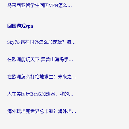
马来西亚留学生回国VPN怎么选？3个避坑点+1款实测好用的加速器推荐
回国游戏vpn
Sky光·遇在国外怎么加速玩？海外党亲测有效的国服游戏加速指南
在欧洲能玩天下-异兽山海吗手游？海外玩家的加速器生存指南
在欧洲怎么打绝地求生：未来之役不卡？留学生亲测的加速器避坑指南
人在美国玩BanG加速器，我的延迟终于绿了
海外玩坦克世界总卡顿？海外坦克世界加速器有哪些？实测好用的选择在这里