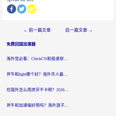
文
←
前一篇文章
后一篇文章
→
章
免费回国加速器
导
航
海外党必看：ChickCN和极速穿梭VPN好用吗？3招教你选对回国加速器无缝刷国内资源
斧牛和light哪个好？海外华人最关心的回国加速器选择难题，一篇讲透
在国外怎么用虎牙不卡顿？2026海外华人亲测有效的回国加速器选择指南
斧牛和加速喵好用吗？海外游子的真实选择困境