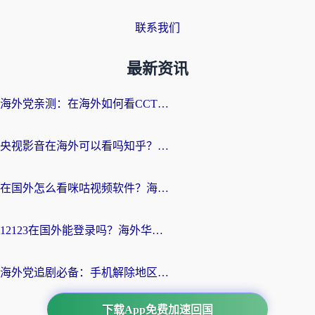
联系我们
最新资讯
海外党亲测：在海外如何看CCTV？告别“仅限大陆播放”的实用指南
央视影音在海外可以看吗知乎？留学生亲测：3步解决地域限制+追剧自由
在国外怎么看咪咕视频软件？海外党亲测有效的回国加速方案
12123在国外能登录吗？海外华人必看的回国加速实用指南
海外党追剧必备：手机解除地区限制app怎么选？解决央视视频&国内剧地区限制全指南
下载App免费加速回国