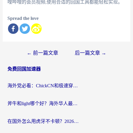
哩哔哩的会员视频,使用合适的回国工具都能轻松实现。
Spread the love
文
←
前一篇文章
后一篇文章
→
章
免费回国加速器
导
航
海外党必看：ChickCN和极速穿梭VPN好用吗？3招教你选对回国加速器无缝刷国内资源
斧牛和light哪个好？海外华人最关心的回国加速器选择难题，一篇讲透
在国外怎么用虎牙不卡顿？2026海外华人亲测有效的回国加速器选择指南