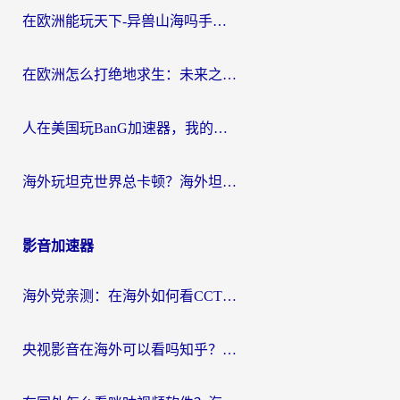
在欧洲能玩天下-异兽山海吗手游？海外玩家的加速器生存指南
在欧洲怎么打绝地求生：未来之役不卡？留学生亲测的加速器避坑指南
人在美国玩BanG加速器，我的延迟终于绿了
海外玩坦克世界总卡顿？海外坦克世界加速器有哪些？实测好用的选择在这里
影音加速器
海外党亲测：在海外如何看CCTV？告别“仅限大陆播放”的实用指南
央视影音在海外可以看吗知乎？留学生亲测：3步解决地域限制+追剧自由