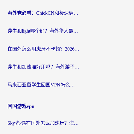
航
海外党必看：ChickCN和极速穿梭VPN好用吗？3招教你选对回国加速器无缝刷国内资源
斧牛和light哪个好？海外华人最关心的回国加速器选择难题，一篇讲透
在国外怎么用虎牙不卡顿？2026海外华人亲测有效的回国加速器选择指南
斧牛和加速喵好用吗？海外游子的真实选择困境
马来西亚留学生回国VPN怎么选？3个避坑点+1款实测好用的加速器推荐
回国游戏vpn
Sky光·遇在国外怎么加速玩？海外党亲测有效的国服游戏加速指南