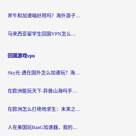
斧牛和加速喵好用吗？海外游子的真实选择困境
马来西亚留学生回国VPN怎么选？3个避坑点+1款实测好用的加速器推荐
回国游戏vpn
Sky光·遇在国外怎么加速玩？海外党亲测有效的国服游戏加速指南
在欧洲能玩天下-异兽山海吗手游？海外玩家的加速器生存指南
在欧洲怎么打绝地求生：未来之役不卡？留学生亲测的加速器避坑指南
人在美国玩BanG加速器，我的延迟终于绿了