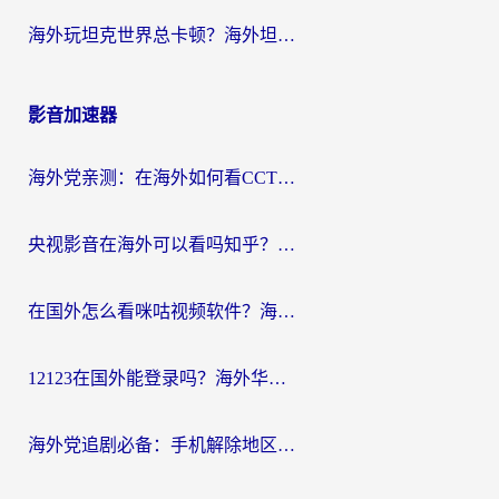
海外玩坦克世界总卡顿？海外坦克世界加速器有哪些？实测好用的选择在这里
影音加速器
海外党亲测：在海外如何看CCTV？告别“仅限大陆播放”的实用指南
央视影音在海外可以看吗知乎？留学生亲测：3步解决地域限制+追剧自由
在国外怎么看咪咕视频软件？海外党亲测有效的回国加速方案
12123在国外能登录吗？海外华人必看的回国加速实用指南
海外党追剧必备：手机解除地区限制app怎么选？解决央视视频&国内剧地区限制全指南