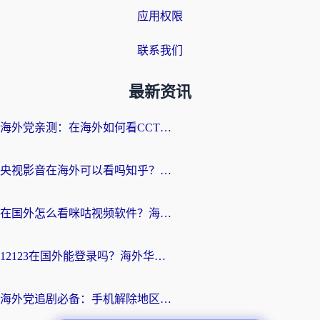
应用权限
联系我们
最新资讯
海外党亲测：在海外如何看CCTV？告别“仅限大陆播放”的实用指南
央视影音在海外可以看吗知乎？留学生亲测：3步解决地域限制+追剧自由
在国外怎么看咪咕视频软件？海外党亲测有效的回国加速方案
12123在国外能登录吗？海外华人必看的回国加速实用指南
海外党追剧必备：手机解除地区限制app怎么选？解决央视视频&国内剧地区限制全指南