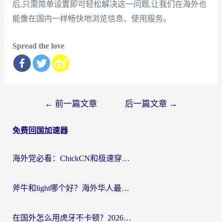
后,只需简单设置即可轻松解决这一问题,让我们在海外也
能像在国内一样畅快地浏览信息、使用服务。
Spread the love
文
←
前一篇文章
后一篇文章
→
章
免费回国加速器
导
航
海外党必看：ChickCN和极速穿梭VPN好用吗？3招教你选对回国加速器无缝刷国内资源
斧牛和light哪个好？海外华人最关心的回国加速器选择难题，一篇讲透
在国外怎么用虎牙不卡顿？2026海外华人亲测有效的回国加速器选择指南