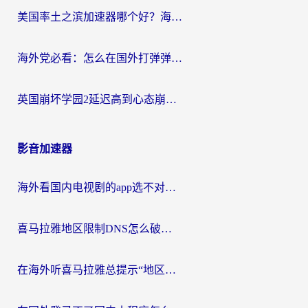
美国率土之滨加速器哪个好？海外党国服游戏畅玩终极指南（附多游戏解决方案）
海外党必看：怎么在国外打弹弹堂不卡？番茄加速器亲测指南
英国崩坏学园2延迟高到心态崩？海外党国服游戏加速终极指南
影音加速器
海外看国内电视剧的app选不对？这份回国加速器避坑指南帮你流畅追剧
喜马拉雅地区限制DNS怎么破？海外党听国内音乐听书的终极解决方案
在海外听喜马拉雅总提示“地区限制”？3步轻松解除+听国内音乐全攻略