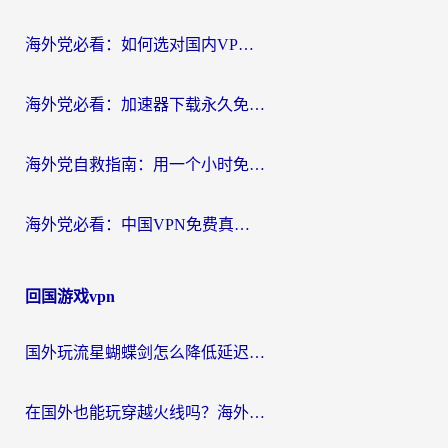
海外党必看：如何选对国内VPN，实现无缝访问国内资源？
海外党必看：加速器下载永久免费版真的存在吗？教你无缝访问国内资源的正确姿势
海外党自救指南：用一个小时免费加速器，轻松打破国内资源访问壁垒？
海外党必看：中国VPN免费真的靠谱吗？手把手教你选对回国加速器
回国游戏vpn
国外玩流星蝴蝶剑怎么降低延迟？海外党必看的加速秘籍（含欧洲鸣潮&彩虹岛优化攻略）
在国外也能玩穿越火线吗？海外玩家国服游戏畅玩终极指南