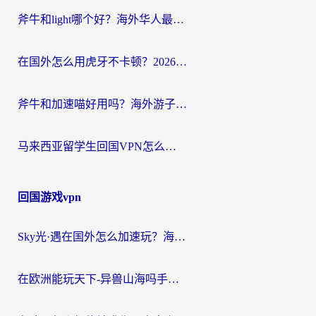
斧牛和light哪个好？海外华人最关心的回国加速器选择难题，一篇讲透
在国外怎么用虎牙不卡顿？2026海外华人亲测有效的回国加速器选择指南
斧牛和加速喵好用吗？海外游子的真实选择困境
马来西亚留学生回国VPN怎么选？3个避坑点+1款实测好用的加速器推荐
回国游戏vpn
Sky光·遇在国外怎么加速玩？海外党亲测有效的国服游戏加速指南
在欧洲能玩天下-异兽山海吗手游？海外玩家的加速器生存指南