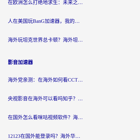
在欧洲怎么打绝地求生：未来之役不卡？留学生亲测的加速器避坑指南
人在美国玩BanG加速器，我的延迟终于绿了
海外玩坦克世界总卡顿？海外坦克世界加速器有哪些？实测好用的选择在这里
影音加速器
海外党亲测：在海外如何看CCTV？告别“仅限大陆播放”的实用指南
央视影音在海外可以看吗知乎？留学生亲测：3步解决地域限制+追剧自由
在国外怎么看咪咕视频软件？海外党亲测有效的回国加速方案
12123在国外能登录吗？海外华人必看的回国加速实用指南