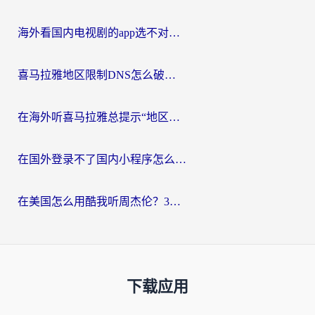
海外看国内电视剧的app选不对？这份回国加速器避坑指南帮你流畅追剧
喜马拉雅地区限制DNS怎么破？海外党听国内音乐听书的终极解决方案
在海外听喜马拉雅总提示“地区限制”？3步轻松解除+听国内音乐全攻略
在国外登录不了国内小程序怎么办？选对回国加速器，轻松解锁国内资源
在美国怎么用酷我听周杰伦？3步搞定海外听歌难题
下载应用