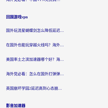
回国游戏vpn
国外玩流星蝴蝶剑怎么降低延迟？海外党必看的加速秘籍（含欧洲鸣潮&彩虹岛优化攻略）
在国外也能玩穿越火线吗？海外玩家国服游戏畅玩终极指南
美国率土之滨加速器哪个好？海外党国服游戏畅玩终极指南（附多游戏解决方案）
海外党必看：怎么在国外打弹弹堂不卡？番茄加速器亲测指南
英国崩坏学园2延迟高到心态崩？海外党国服游戏加速终极指南
影音加速器