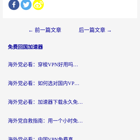
文
←
前一篇文章
后一篇文章
→
章
免费回国加速器
导
航
海外党必看：穿梭VPN好用吗？和云帆VPN对比哪个回国效果更好？附真实测评+避坑指南
海外党必看：如何选对国内VPN，实现无缝访问国内资源？
海外党必看：加速器下载永久免费版真的存在吗？教你无缝访问国内资源的正确姿势
海外党自救指南：用一个小时免费加速器，轻松打破国内资源访问壁垒？
海外党必看：中国VPN免费真的靠谱吗？手把手教你选对回国加速器