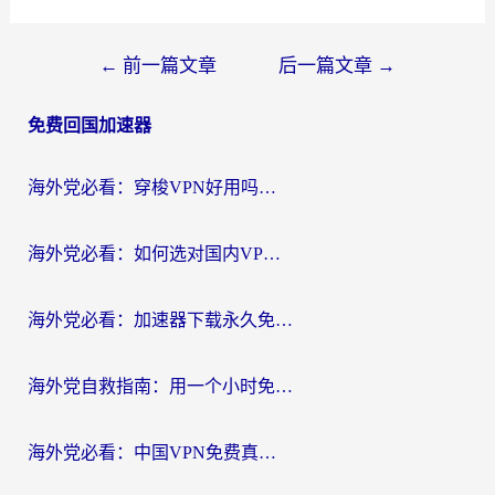
文
←
前一篇文章
后一篇文章
→
章
免费回国加速器
导
航
海外党必看：穿梭VPN好用吗？和云帆VPN对比哪个回国效果更好？附真实测评+避坑指南
海外党必看：如何选对国内VPN，实现无缝访问国内资源？
海外党必看：加速器下载永久免费版真的存在吗？教你无缝访问国内资源的正确姿势
海外党自救指南：用一个小时免费加速器，轻松打破国内资源访问壁垒？
海外党必看：中国VPN免费真的靠谱吗？手把手教你选对回国加速器