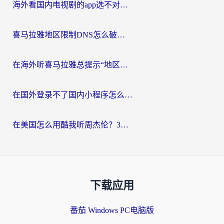
海外看国内电视剧的app选不对？这份回国加速器避坑指南帮你流畅追剧
喜马拉雅地区限制DNS怎么破？海外党听国内音乐听书的终极解决方案
在海外听喜马拉雅总提示“地区限制”？3步轻松解除+听国内音乐全攻略
在国外登录不了国内小程序怎么办？选对回国加速器，轻松解锁国内资源
在美国怎么用酷我听周杰伦？3步搞定海外听歌难题
下载应用
番茄 Windows PC电脑版