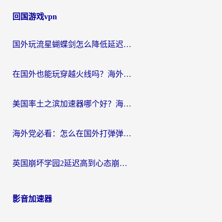
回国游戏vpn
国外玩流星蝴蝶剑怎么降低延迟？海外党必看的加速秘籍（含欧洲鸣潮&彩虹岛优化攻略）
在国外也能玩穿越火线吗？海外玩家国服游戏畅玩终极指南
美国率土之滨加速器哪个好？海外党国服游戏畅玩终极指南（附多游戏解决方案）
海外党必看：怎么在国外打弹弹堂不卡？番茄加速器亲测指南
英国崩坏学园2延迟高到心态崩？海外党国服游戏加速终极指南
影音加速器